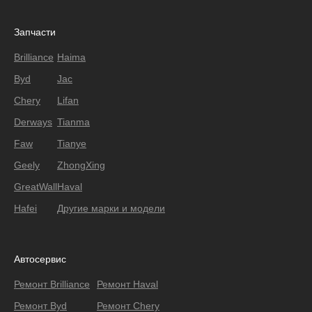
Запчасти
Brilliance
Haima
Byd
Jac
Chery
Lifan
Derways
Tianma
Faw
Tianye
Geely
ZhongXing
GreatWall
Haval
Hafei
Другие марки и модели
Автосервис
Ремонт Brilliance
Ремонт Haval
Ремонт Byd
Ремонт Chery