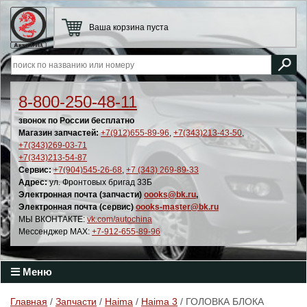
Ваша корзина пуста
8-800-250-48-11
звонок по России бесплатно
Магазин запчастей:
+7(912)655-89-96
,
+7(343)213-43-50
,
+7(343)269-03-71
+7(343)213-54-87
Сервис:
+7(904)545-26-68
,
+7 (343) 269-89-33
Адрес:
ул. Фронтовых бригад 33Б
Электронная почта (запчасти)
oooks@bk.ru
,
Электронная почта (сервис)
oooks-master@bk.ru
МЫ ВКОНТАКТЕ:
vk.com/autochina
Мессенджер MAX:
+7-912-655-89-96
Меню
Главная
/
Запчасти
/
Haima
/
Haima 3
/ ГОЛОВКА БЛОКА