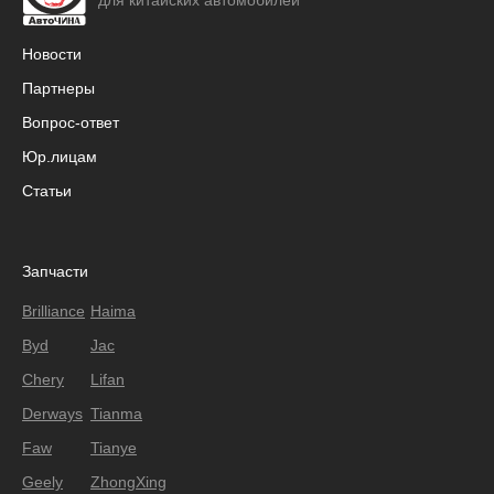
для китайских автомобилей
Новости
Партнеры
Вопрос-ответ
Юр.лицам
Статьи
Запчасти
Brilliance
Haima
Byd
Jac
Chery
Lifan
Derways
Tianma
Faw
Tianye
Geely
ZhongXing