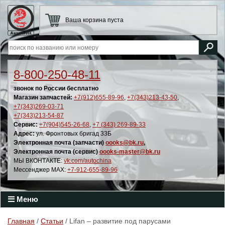
Ваша корзина пуста
8-800-250-48-11
звонок по России бесплатно
Магазин запчастей:
+7(912)655-89-96
,
+7(343)213-43-50
,
+7(343)269-03-71
+7(343)213-54-87
Сервис:
+7(904)545-26-68
,
+7 (343) 269-89-33
Адрес:
ул. Фронтовых бригад 33Б
Электронная почта (запчасти)
oooks@bk.ru
,
Электронная почта (сервис)
oooks-master@bk.ru
МЫ ВКОНТАКТЕ:
vk.com/autochina
Мессенджер MAX:
+7-912-655-89-96
Меню
Главная
/
Статьи
/ Lifan – развитие под парусами