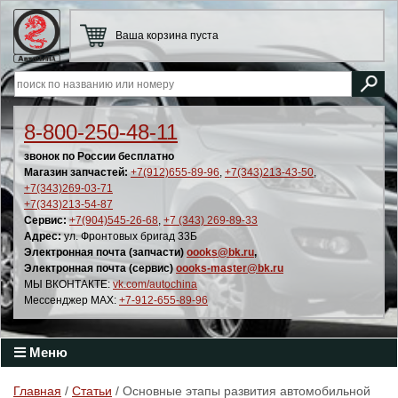
Ваша корзина пуста
8-800-250-48-11
звонок по России бесплатно
Магазин запчастей:
+7(912)655-89-96
,
+7(343)213-43-50
,
+7(343)269-03-71
+7(343)213-54-87
Сервис:
+7(904)545-26-68
,
+7 (343) 269-89-33
Адрес:
ул. Фронтовых бригад 33Б
Электронная почта (запчасти)
oooks@bk.ru
,
Электронная почта (сервис)
oooks-master@bk.ru
МЫ ВКОНТАКТЕ:
vk.com/autochina
Мессенджер MAX:
+7-912-655-89-96
Меню
Главная
/
Статьи
/ Основные этапы развития автомобильной