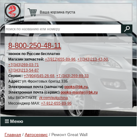
Ваша корзина пуста
8-800-250-48-11
звонок по России бесплатно
Магазин запчастей:
+7(912)655-89-96
,
+7(343)213-43-50
,
+7(343)269-03-71
+7(343)213-54-87
Сервис:
+7(904)545-26-68
,
+7 (343) 269-89-33
Адрес:
ул. Фронтовых бригад 33Б
Электронная почта (запчасти)
oooks@bk.ru
,
Электронная почта (сервис)
oooks-master@bk.ru
МЫ ВКОНТАКТЕ:
vk.com/autochina
Мессенджер MAX:
+7-912-655-89-96
Меню
Главная
/
Автосервис
/ Ремонт Great Wall