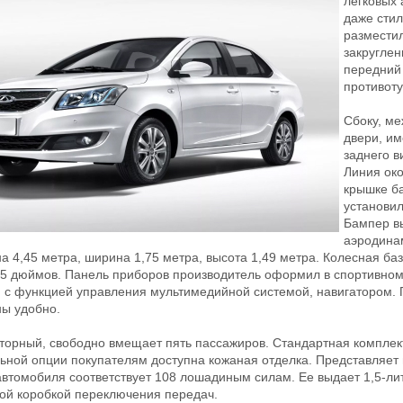
легковых 
даже сти
размести
закруглен
передний
противот
Сбоку, м
двери, и
заднего 
Линия око
крышке б
установи
Бампер в
аэродина
 4,45 метра, ширина 1,75 метра, высота 1,49 метра. Колесная баз
5 дюймов. Панель приборов производитель оформил в спортивном 
) с функцией управления мультимедийной системой, навигатором.
ы удобно.
торный, свободно вмещает пять пассажиров. Стандартная комплект
ьной опции покупателям доступна кожаная отделка. Представляет 
втомобиля соответствует 108 лошадиным силам. Ее выдает 1,5-ли
ой коробкой переключения передач.