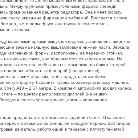
автомобилей. Но это не мешает выглядеть привлекательно и
льно. Между крупными прямоугольными фарами спереди
лась хромированная решетка радиатора. Она имеет форму,
ную снизу, украшена фирменной эмблемой. Бросается в глаза
 бампер, в его рельефную конструкцию поместились
уманные фары.
ежду колесными арками выпуклой формы, установлены широкие
меющие весьма изящную выштамповку в нижней части. Зеркала
вида каплевидной формы расположены на передних стойках.
н не очень высокая, она поднимается от капота к корме. На
агажника имеется необычная выштамповка, по бокам которой
ли плафоны габаритных фонарей (поворотников).
ыполнен таким образом, чтобы придать автомобилю
мическую форму. Габариты кузова соразмерны классу машина:
а Chery A19 – 2,57 метра. В комплект автомобиля входят колеса
стиле – по центру расположили дисплей (на жидких
 Передняя панель эргономичная, органы управления
ация предполагает обтягивание сидений тканью. В качестве
интерес и объемный багажник, он вмещает порядка 500 литров.
тровый двигатель, работающий в тандеме с пятиступенчатой