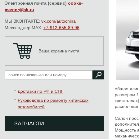
Электронная почта (сервис)
oooks-
master@bk.ru
МЫ ВКОНТАКТЕ:
vk.com/autochina
Мессенджер MAX:
+7-912-655-89-96
Ваша корзина пуста
общая длина
Доставки по РФ и СНГ
размером 1
Руководства по ремонту китайских
кристаллах
расположен
автомобилей
Салон прос
ЗАПЧАСТИ
дополнител
Мощность а
механическ