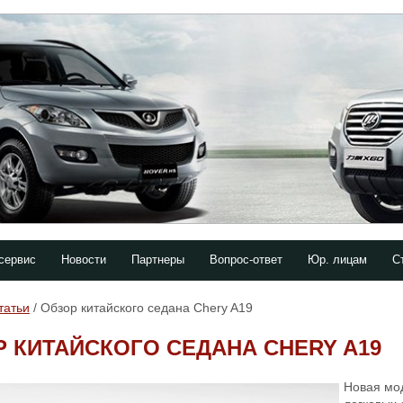
сервис
Новости
Партнеры
Вопрос-ответ
Юр. лицам
С
татьи
/ Обзор китайского седана Chery A19
 КИТАЙСКОГО СЕДАНА CHERY A19
Новая мо