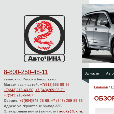
8-800-250-48-11
Запчасти
Авто
звонок по России бесплатно
Магазин запчастей:
+7(912)655-89-96
,
Главная
/
С
+7(343)213-43-50
,
+7(343)269-03-71
+7(343)213-54-87
ОБЗОР
Сервис:
+7(904)545-26-68
,
+7 (343) 269-89-33
Адрес:
ул. Фронтовых бригад 33Б
Электронная почта (запчасти)
oooks@bk.ru
,