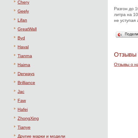
Chery
Разгон до 1
Geely
литра на 10
Lifan
не уступая 
GreatWall
Подел
Byd
Haval
Отзывы 
Tianma
Отзывы о н
Haima
Derways
Brilliance
Jac
Faw
Hafei
ZhongXing
Tianye
Другие марки и модели