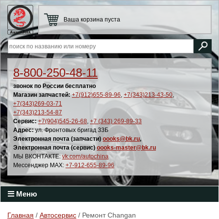
Ваша корзина пуста
8-800-250-48-11
звонок по России бесплатно
Магазин запчастей:
+7(912)655-89-96
,
+7(343)213-43-50
,
+7(343)269-03-71
+7(343)213-54-87
Сервис:
+7(904)545-26-68
,
+7 (343) 269-89-33
Адрес:
ул. Фронтовых бригад 33Б
Электронная почта (запчасти)
oooks@bk.ru
,
Электронная почта (сервис)
oooks-master@bk.ru
МЫ ВКОНТАКТЕ:
vk.com/autochina
Мессенджер MAX:
+7-912-655-89-96
Меню
Главная
/
Автосервис
/ Ремонт Changan