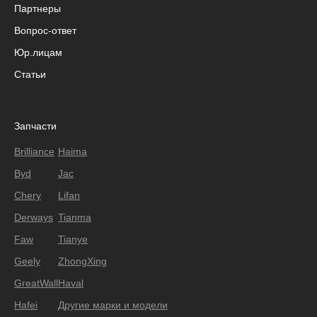
Партнеры
Вопрос-ответ
Юр.лицам
Статьи
Запчасти
Brilliance
Haima
Byd
Jac
Chery
Lifan
Derways
Tianma
Faw
Tianye
Geely
ZhongXing
GreatWall
Haval
Hafei
Другие марки и модели