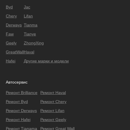
Byd
Jac
Chery
Lifan
Derways
Tianma
Faw
Tianye
Geely
ZhongXing
GreatWall
Haval
Hafei
Другие марки и модели
Автосервис
Ремонт Brilliance
Ремонт Haval
Ремонт Byd
Ремонт Chery
Ремонт Derways
Ремонт Lifan
Ремонт Hafei
Ремонт Geely
Ремонт Тianama
Ремонт Great Wall