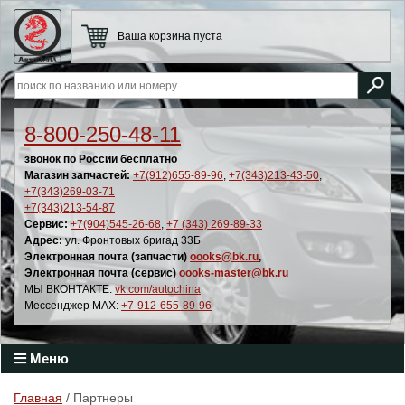
Ваша корзина пуста
8-800-250-48-11
звонок по России бесплатно
Магазин запчастей:
+7(912)655-89-96
,
+7(343)213-43-50
,
+7(343)269-03-71
+7(343)213-54-87
Сервис:
+7(904)545-26-68
,
+7 (343) 269-89-33
Адрес:
ул. Фронтовых бригад 33Б
Электронная почта (запчасти)
oooks@bk.ru
,
Электронная почта (сервис)
oooks-master@bk.ru
МЫ ВКОНТАКТЕ:
vk.com/autochina
Мессенджер MAX:
+7-912-655-89-96
Меню
Главная
/ Партнеры