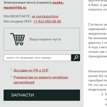
крупногаба
Электронная почта (сервис)
oooks-
в Азии, и 
master@bk.ru
покупать и
МЫ ВКОНТАКТЕ:
vk.com/autochina
Мессенджер MAX:
+7-912-655-89-96
Согласно и
нареканий 
аккуратном
Не возника
Ваша корзина пуста
дорогах с 
А еще счит
только как
принадлежн
Доставки по РФ и СНГ
Изначально 
рынке б/у 
Руководства по ремонту китайских
приобрести
автомобилей
Но это не 
модельном 
К
ЗАПЧАСТИ
к
к