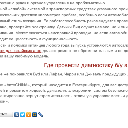
ожению ручек и органов управления не проблематично.
ной «слабой» системой в транспортных средствах указанного прои
нескольких десятков километров пробега, особенно если автомоби
ивный стиль вождения. Ее работоспособность рекомендуется прове
ечно, проверяйте электронику. Датчики Бид служат немало, но и он
ивания. Может оказаться неисправной проводка, но если автомобил
рдит ее целостность и функциональность.
сти и поломки китайцев любого года выпуска устраняются автосал
ти для китайских авто
делают ремонт не обременительным и не дол
ии вашу любимую модель.
Где провести диагностику б/у 
се же понравился Byd или Лифан, Черри или Дживаль предыдущих л
не «АвтоCHINA», который находится в Екатеринбурге, для вас дост
ей и ремонтом ходовой, двигателя, электроники, систем безопасно
рантированно вернут стремительность, отличную управляемость и 
ой».
иться…