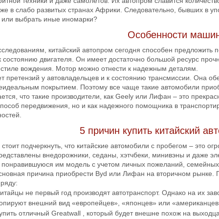
ритной техники и даже самолетов. Их автопром славится количест
даже в слабо развитых странах Африки. Следовательно, бывших в у
х или выбрать иные иномарки?
Особенности машин
сследованиям, китайский автопром сегодня способен предложить 
к состоянию двигателя. Он имеет достаточно большой ресурс прочн
 стиле вождения. Мотор можно отнести к надежным деталям.
ет претензий у автовладельцев и к состоянию трансмиссии. Она об
неидеальным покрытием. Поэтому все чаще такие автомобили приоб
ается, что такие производители, как Geely или Лифан – это прекра
 способ передвижения, но и как надежного помощника в транспорти
остей.
5 причин купить китайский ав
стоит подчеркнуть, что китайские автомобили с пробегом – это ог
представлены внедорожники, седаны, хэтчбеки, минивэны и даже эл
 понравившуюся им модель с учетом личных пожеланий, семейных 
основная причина приобрести Byd или Лифан на вторичном рынке. 
ряду:
итайцы не первый год производят автотранспорт. Однако на их за
опируют внешний вид «европейцев», «японцев» или «американцев»
упить отличный Greatwall , который будет внешне похож на выходц