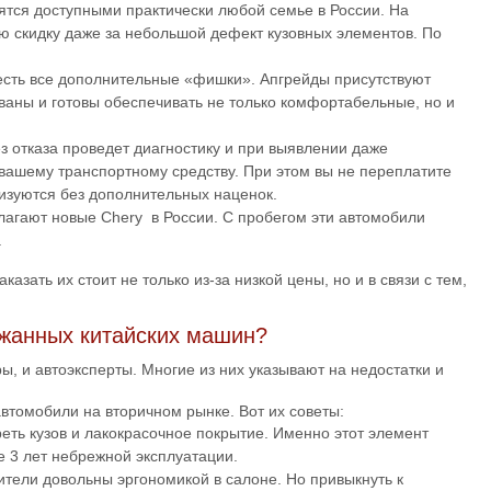
вятся доступными практически любой семье в России. На
 скидку даже за небольшой дефект кузовных элементов. По
сть все дополнительные «фишки». Апгрейды присутствуют
ваны и готовы обеспечивать не только комфортабельные, но и
 отказа проведет диагностику и при выявлении даже
вашему транспортному средству. При этом вы не переплатите
лизуются без дополнительных наценок.
агают новые Chery в России. С пробегом эти автомобили
.
азать их стоит не только из-за низкой цены, но и в связи с тем,
жанных китайских машин?
ы, и автоэксперты. Многие из них указывают на недостатки и
автомобили на вторичном рынке. Вот их советы:
реть кузов и лакокрасочное покрытие. Именно этот элемент
е 3 лет небрежной эксплуатации.
ители довольны эргономикой в салоне. Но привыкнуть к