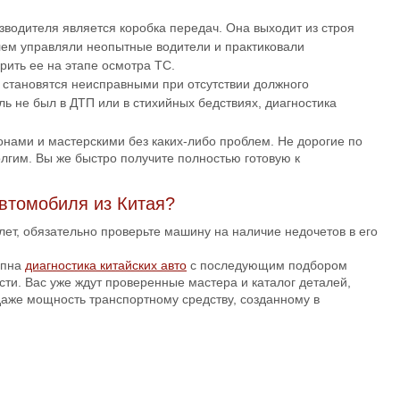
зводителя является коробка передач. Она выходит из строя
лем управляли неопытные водители и практиковали
рить ее на этапе осмотра ТС.
и становятся неисправными при отсутствии должного
ь не был в ДТП или в стихийных бедствиях, диагностика
онами и мастерскими без каких-либо проблем. Не дорогие по
гим. Вы же быстро получите полностью готовую к
автомобиля из Китая?
ет, обязательно проверьте машину на наличие недочетов в его
упна
диагностика китайских авто
с последующим подбором
сти. Вас уже ждут проверенные мастера и каталог деталей,
даже мощность транспортному средству, созданному в