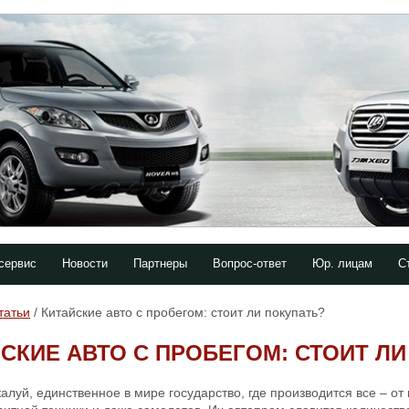
сервис
Новости
Партнеры
Вопрос-ответ
Юр. лицам
С
татьи
/ Китайские авто с пробегом: стоит ли покупать?
СКИЕ АВТО С ПРОБЕГОМ: СТОИТ Л
алуй, единственное в мире государство, где производится все – о