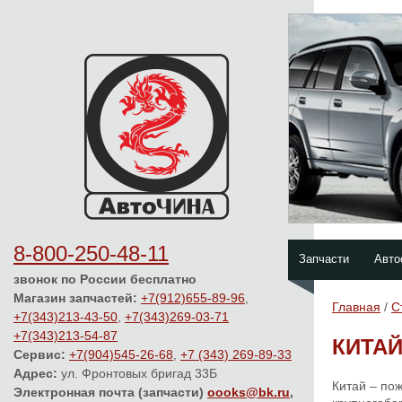
8-800-250-48-11
Запчасти
Авто
звонок по России бесплатно
Магазин запчастей:
+7(912)655-89-96
,
Главная
/
С
+7(343)213-43-50
,
+7(343)269-03-71
+7(343)213-54-87
КИТАЙ
Сервис:
+7(904)545-26-68
,
+7 (343) 269-89-33
Адрес:
ул. Фронтовых бригад 33Б
Китай – пож
Электронная почта (запчасти)
oooks@bk.ru
,