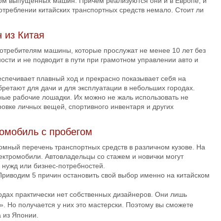
вом выпущенных машин. Причем реализуются они и в Европе, и
потреблении китайских транспортных средств немало. Стоит ли
 из Китая
потребителям машины, которые прослужат не менее 10 лет без
ости и не подводит в пути при грамотном управлении авто и
еспечивает плавный ход и прекрасно показывает себя на
ретают для дачи и для эксплуатации в небольших городах.
сные рабочие лошадки. Их можно не жаль использовать не
ровке личных вещей, спортивного инвентаря и других
томобиль с пробегом
ромный перечень транспортных средств в различном кузове. На
ектромобили. Автовладельцы со стажем и новички могут
нужд или бизнес-потребностей.
Приводим 5 причин остановить свой выбор именно на китайском
водах практически нет собственных дизайнеров. Они лишь
. Но получается у них это мастерски. Поэтому вы сможете
а из Японии.