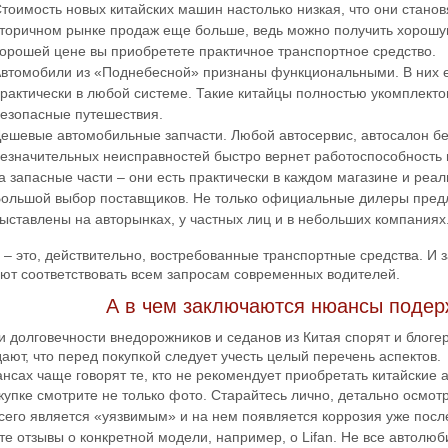
тоимость новых китайских машин настолько низкая, что они стано
торичном рынке продаж еще больше, ведь можно получить хорошую
орошей цене вы приобретете практичное транспортное средство.
втомобили из «Поднебесной» признаны функциональными. В них е
рактически в любой системе. Такие китайцы полностью укомплекто
езопасные путешествия.
ешевые автомобильные запчасти. Любой автосервис, автосалон без
езначительных неисправностей быстро вернет работоспособность 
а запасные части – они есть практически в каждом магазине и реа
ольшой выбор поставщиков. Не только официальные дилеры предл
ыставлены на авторынках, у частных лиц и в небольших компаниях
 – это, действительно, востребованные транспортные средства. И зак
еют соответствовать всем запросам современных водителей.
А в чем заключаются нюансы подер
и долговечности внедорожников и седанов из Китая спорят и блогер
ают, что перед покупкой следует учесть целый перечень аспектов.
нсах чаще говорят те, кто не рекомендует приобретать китайские 
купке смотрите не только фото. Старайтесь лично, детально осмот
сего является «уязвимым» и на нем появляется коррозия уже посл
те отзывы о конкретной модели, например, о Lifan. Не все автолюб