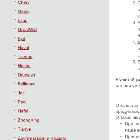
Chery
С
в
Geely
х
Lifan
А
п
GreatWall
б
Byd
Д
Haval
н
з
Tianma
Б
Haima
в
Derways
Б/у китайцы
Brilliance
что они ум
Jac
Faw
О качестве 
Hafei
предупрежд
О таких нюа
ZhongXing
При по
Tianye
чаще в
Прочти
Другие марки и модели