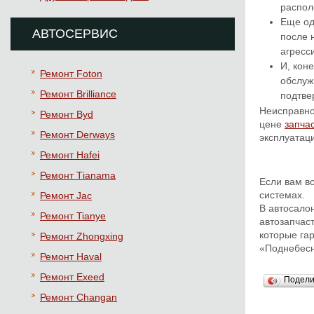
распол
Еще од
АВТОСЕРВИС
после 
агресс
И, кон
Ремонт Foton
обслуж
Ремонт Brilliance
подтве
Неисправно
Ремонт Byd
цене
запчас
Ремонт Derways
эксплуатац
Ремонт Hafei
Ремонт Тianama
Если вам в
системах.
Ремонт Jac
В автосало
Ремонт Tianye
автозапчаст
которые га
Ремонт Zhongxing
«Поднебесн
Ремонт Haval
Ремонт Exeed
Подел
Ремонт Changan