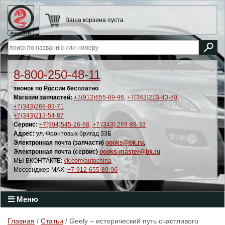
Ваша корзина пуста
8-800-250-48-11
звонок по России бесплатно
Магазин запчастей:
+7(912)655-89-96
,
+7(343)213-43-50
,
+7(343)269-03-71
+7(343)213-54-87
Сервис:
+7(904)545-26-68
,
+7 (343) 269-89-33
Адрес:
ул. Фронтовых бригад 33Б
Электронная почта (запчасти)
oooks@bk.ru
,
Электронная почта (сервис)
oooks-master@bk.ru
МЫ ВКОНТАКТЕ:
vk.com/autochina
Мессенджер MAX:
+7-912-655-89-96
Меню
Главная
/
Статьи
/ Geely – исторический путь счастливого