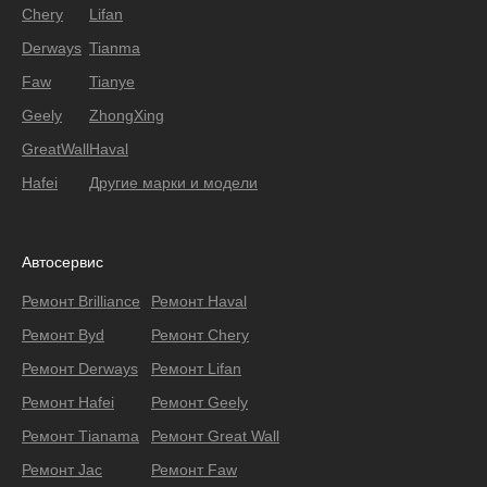
Chery
Lifan
Derways
Tianma
Faw
Tianye
Geely
ZhongXing
GreatWall
Haval
Hafei
Другие марки и модели
Автосервис
Ремонт Brilliance
Ремонт Haval
Ремонт Byd
Ремонт Chery
Ремонт Derways
Ремонт Lifan
Ремонт Hafei
Ремонт Geely
Ремонт Тianama
Ремонт Great Wall
Ремонт Jac
Ремонт Faw