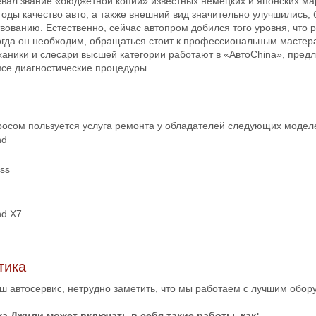
евал звание «бюджетной копии» известных немецких и японских мар
годы качество авто, а также внешний вид значительно улучшились,
ованию. Естественно, сейчас автопром добился того уровня, что р
когда он необходим, обращаться стоит к профессиональным мастер
аники и слесари высшей категории работают в «АвтоChina», предл
все диагностические процедуры.
осом пользуется услуга ремонта у обладателей следующих модел
nd
ss
d X7
тика
аш автосервис, нетрудно заметить, что мы работаем с лучшим обо
а Джили может включать в себя такие работы, как: