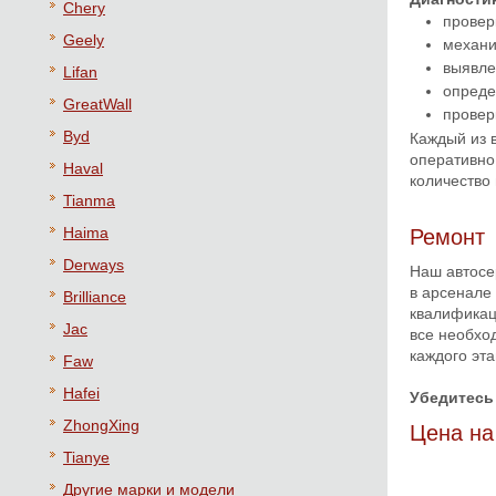
Chery
провер
Geely
механи
выявле
Lifan
опреде
GreatWall
провер
Byd
Каждый из 
оперативно,
Haval
количество
Tianma
Haima
Ремонт
Derways
Наш автосе
в арсенале
Brilliance
квалификац
Jac
все необхо
каждого эта
Faw
Hafei
Убедитесь 
ZhongXing
Цена на
Tianye
Другие марки и модели