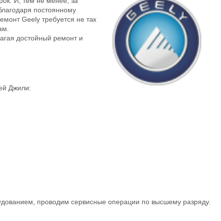
ок. И, тем не менее, за
 благодаря постоянному
емонт Geely требуется не так
ам.
агая достойный ремонт и
ей Джили:
рудованием, проводим сервисные операции по высшему разряду.