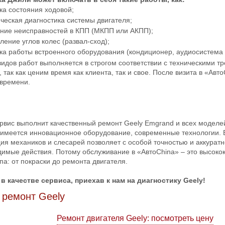
ка состояния ходовой;
ческая диагностика системы двигателя;
ние неисправностей в КПП (МКПП или АКПП);
ление углов колес (развал-сход);
ка работы встроенного оборудования (кондиционер, аудиосистема и 
видов работ выполняется в строгом соответствии с техническими 
 так как ценим время как клиента, так и свое. После визита в «А
 времени.
рвис выполнит качественный ремонт Geely Emgrand и всех моделей
 имеется инновационное оборудование, современные технологии.
ия механиков и слесарей позволяет с особой точностью и аккурат
димые действия. Потому обслуживание в «АвтоChina» – это высоко
па: от покраски до ремонта двигателя.
в качестве сервиса, приехав к нам на диагностику Geely!
 ремонт Geely
Ремонт двигателя Geely: посмотреть цену