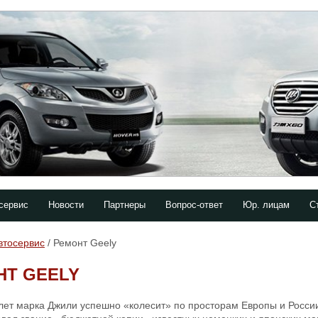
сервис
Новости
Партнеры
Вопрос-ответ
Юр. лицам
С
втосервис
/ Ремонт Geely
НТ GEELY
 лет марка Джили успешно «колесит» по просторам Европы и Росси