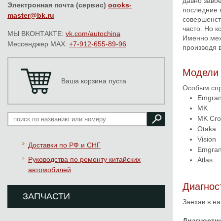
давно заво
Электронная почта (сервис)
oooks-
последние 
master@bk.ru
совершенств
часто. Но 
МЫ ВКОНТАКТЕ:
vk.com/autochina
Именно мех
Мессенджер MAX:
+7-912-655-89-96
производя 
Модели
Ваша корзина пуста
Особым спр
Emgra
MK
MK Cro
Otaka
Vision
Доставки по РФ и СНГ
Emgran
Руководства по ремонту китайских
Atlas
автомобилей
Диагнос
ЗАПЧАСТИ
Заехав в н
Диагностик