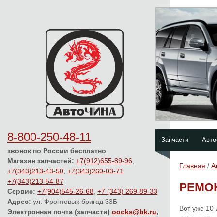
8-800-250-48-11
Запчасти
Авто
звонок по России бесплатно
Магазин запчастей:
+7(912)655-89-96
,
Главная
/
А
+7(343)213-43-50
,
+7(343)269-03-71
+7(343)213-54-87
РЕМО
Сервис:
+7(904)545-26-68
,
+7 (343) 269-89-33
Адрес:
ул. Фронтовых бригад 33Б
Вот уже 10
Электронная почта (запчасти)
oooks@bk.ru
,