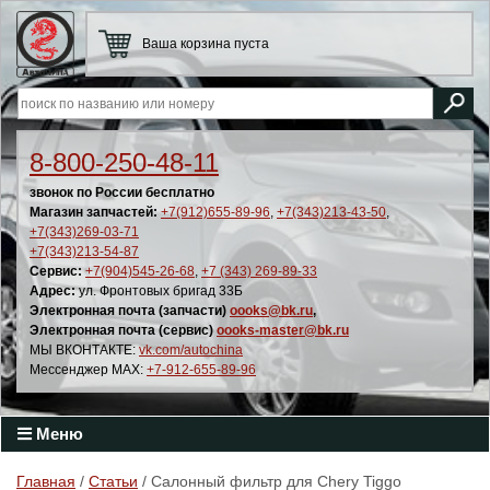
Ваша корзина пуста
8-800-250-48-11
звонок по России бесплатно
Магазин запчастей:
+7(912)655-89-96
,
+7(343)213-43-50
,
+7(343)269-03-71
+7(343)213-54-87
Сервис:
+7(904)545-26-68
,
+7 (343) 269-89-33
Адрес:
ул. Фронтовых бригад 33Б
Электронная почта (запчасти)
oooks@bk.ru
,
Электронная почта (сервис)
oooks-master@bk.ru
МЫ ВКОНТАКТЕ:
vk.com/autochina
Мессенджер MAX:
+7-912-655-89-96
Меню
Главная
/
Статьи
/ Салонный фильтр для Chery Tiggo