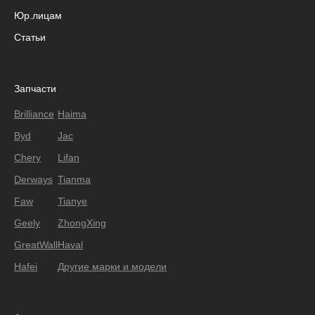
Юр.лицам
Статьи
Запчасти
Brilliance
Haima
Byd
Jac
Chery
Lifan
Derways
Tianma
Faw
Tianye
Geely
ZhongXing
GreatWall
Haval
Hafei
Другие марки и модели