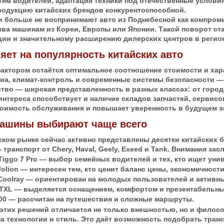
тям водителей, адаптация техники под отечественные услови
родукцию китайских брендов конкурентоспособной.
и больше не воспринимают авто из Поднебесной как компром
ива машинам из Кореи, Европы или Японии. Такой поворот ст
ции и значительному расширению дилерских центров в регио
яет на популярность китайских авто
актором остаётся оптимальное соотношение стоимости и хара
иа, климат-контроль и современные системы безопасности — 
тво — широкая представленность в разных классах: от горо
нтереса способствует и наличие складов запчастей, сервисо
тоимость обслуживания и повышает уверенность в будущем э
машины выбирают чаще всего
ском рынке сейчас активно представлены десятки китайских 
транспорт от Chery, Haval, Geely, Exeed и Tank. Внимания 
Tiggo 7 Pro — выбор семейных водителей и тех, кто ищет ун
Jolion — интересен тем, кто ценит баланс цены, экономичности
Coolray — ориентирован на молодых пользователей и активн
 TXL — выделяется оснащением, комфортом и презентабельн
00 — рассчитан на путешествия и сложные маршруты.
этих решений отличается не только внешностью, но и философ
на технологии и стиль. Это даёт возможность подобрать тран