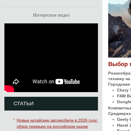
Интересное видео
Выбор п
Разнообра
технику н
Городские
Chery 
FAW Be
Dongf
СТАТЬИ
Компактны
Среднераз
Geely 
Новые китайские автомобили в 2026 году:
Haval 
обзор премьер на российском рынке