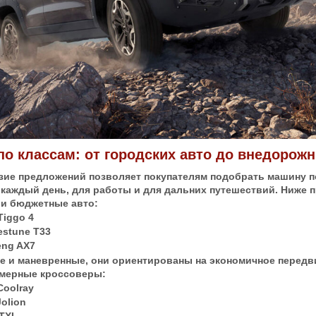
о классам: от городских авто до внедорож
зие предложений позволяет покупателям подобрать машину п
а каждый день, для работы и для дальних путешествий. Ниже
 и бюджетные авто:
Tiggo 4
stune T33
eng AX7
е и маневренные, они ориентированы на экономичное передв
мерные кроссоверы:
Coolray
Jolion