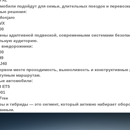
 TXL
омобили подойдут для семьи, длительных поездок и перевозки
ые решения:
Monjaro
VX
00
ены адаптивной подвеской, современными системами безопа
льную аудиторию.
 внедорожники:
00
H9
J40
первом месте проходимость, выносливость и конструктивные
тупным маршрутам.
ые автомобили:
l ET5
001
Free
ры и гибриды — это сегмент, который активно набирает оборо
анным.