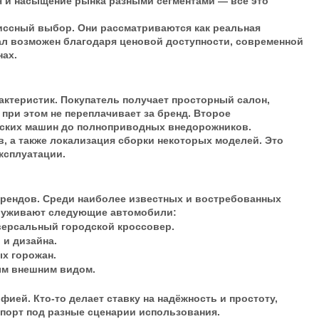
я и насыщение рынка разными сегментами — всё это
иссный выбор. Они рассматриваются как реальная
ал возможен благодаря ценовой доступности, современной
нах.
ктеристик. Покупатель получает просторный салон,
при этом не переплачивает за бренд. Второе
дских машин до полноприводных внедорожников.
в, а также локализация сборки некоторых моделей. Это
ксплуатации.
брендов. Среди наиболее известных и востребованных
заслуживают следующие автомобили:
иверсальный городской кроссовер.
 и дизайна.
ых горожан.
ым внешним видом.
ией. Кто-то делает ставку на надёжность и простоту,
спорт под разные сценарии использования.