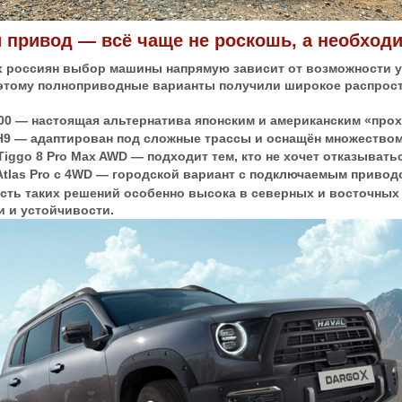
 привод — всё чаще не роскошь, а необход
х россиян выбор машины напрямую зависит от возможности у
этому полноприводные варианты получили широкое распрост
:
00 — настоящая альтернатива японским и американским «про
H9 — адаптирован под сложные трассы и оснащён множество
Tiggo 8 Pro Max AWD — подходит тем, кто не хочет отказыватьс
Atlas Pro с 4WD — городской вариант с подключаемым привод
сть таких решений особенно высока в северных и восточных 
и и устойчивости.