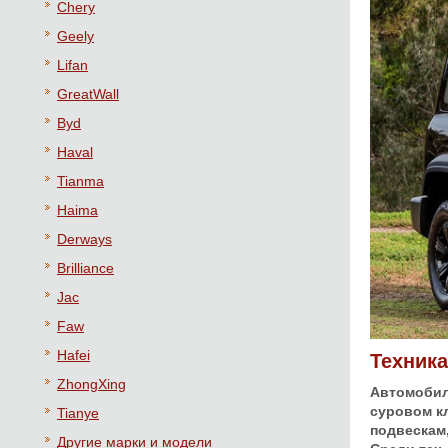
Chery
Geely
Lifan
GreatWall
Byd
Haval
Tianma
Haima
Derways
Brilliance
Jac
Faw
Hafei
Техник
ZhongXing
Автомобил
суровом к
Tianye
подвескам
Другие марки и модели