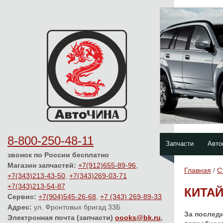
8-800-250-48-11
Запчасти
Авто
звонок по России бесплатно
Магазин запчастей:
+7(912)655-89-96
,
Главная
/
С
+7(343)213-43-50
,
+7(343)269-03-71
+7(343)213-54-87
КИТА
Сервис:
+7(904)545-26-68
,
+7 (343) 269-89-33
Адрес:
ул. Фронтовых бригад 33Б
За последн
Электронная почта (запчасти)
oooks@bk.ru
,