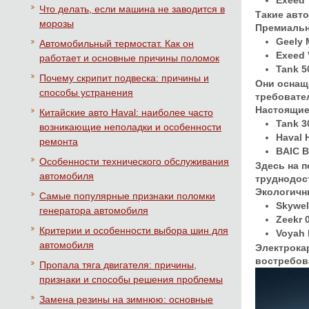
Exeed
Что делать, если машина не заводится в
Такие авт
морозы
Премиальн
Geely 
Автомобильный термостат. Как он
Exeed 
работает и основные причины поломок
Tank 5
Почему скрипит подвеска: причины и
Они оснащ
способы устранения
требовате
Настоящие
Китайские авто Haval: наиболее часто
Tank 3
возникающие неполадки и особенности
Haval 
ремонта
BAIC B
Особенности технического обслуживания
Здесь на 
автомобиля
труднодос
Экологичн
Самые популярные признаки поломки
Skywel
генератора автомобиля
Zeekr 
Критерии и особенности выбора шин для
Voyah 
автомобиля
Электрока
востребов
Пропала тяга двигателя: причины,
признаки и способы решения проблемы
Замена резины на зимнюю: основные