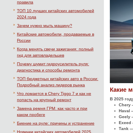
правила
ТОП 10 лучших китайских автомобилей
2024 года
Зачем нужно мыть машину?
Китайские автомобили, продаваемые в
России
Когда менять свечи зажигания: полный
гид для автовладельцев
Почему шумит гидроусилитель руля:
диагностика и способы ремонта
ТОП бюджетных китайских авто в России:
Подробный анализ лидеров рынка
Какие 
Что ломается в Chery Tiggo 7 и как не
В 2025 го
попасть на крупный ремонт
Chery 
Замена ремня ГРМ: как часто и при
Haval
каком пробеге
Geely 
Exeed 
Биение на руле: причины и устранение
Tank 
Новинки китайских автомобилей 2025