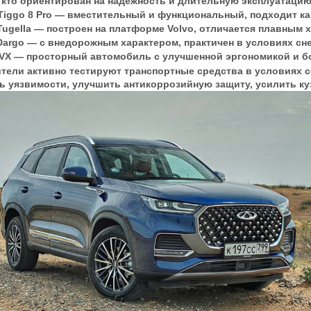
, кто ориентирован на надёжность и длительную эксплуатацию
Tiggo 8 Pro — вместительный и функциональный, подходит как
Tugella — построен на платформе Volvo, отличается плавным
Dargo — с внедорожным характером, практичен в условиях сн
 VX — просторный автомобиль с улучшенной эргономикой и 
тели активно тестируют транспортные средства в условиях с
ть уязвимости, улучшить антикоррозийную защиту, усилить к