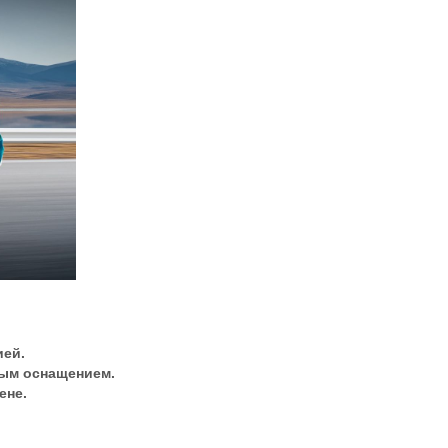
ией.
ным оснащением.
ене.