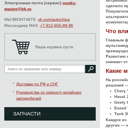
потребнос
Электронная почта (сервис)
oooks-
сделало п
master@bk.ru
Покупател
альтернат
МЫ ВКОНТАКТЕ:
vk.com/autochina
комплекта
Мессенджер MAX:
+7-912-655-89-96
Что вли
Главным ф
мультимед
Ваша корзина пуста
преимущес
Развитию и
снижает с
Какие 
На россий
Доставки по РФ и СНГ
решений — 
Chery 
Руководства по ремонту китайских
Haval 
автомобилей
Geely 
Exeed
ЗАПЧАСТИ
Tank 3
Каждое из 
другие — 