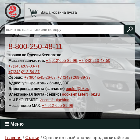
Ваша корзина пуста
8-800-250-48-11
звонок по России бесплатно
Магазин запчастей:
+7(912)655-89-96
,
+7(343)213-43-50
,
+7(343)269-03-71
+7(343)213-54-87
Сервис:
+7(904)545-26-68
,
+7 (343) 269-89-33
Адрес:
ул. Фронтовых бригад 33Б
Электронная почта (запчасти)
oooks@bk.ru
,
Электронная почта (сервис)
oooks-master@bk.ru
МЫ ВКОНТАКТЕ:
vk.com/autochina
Мессенджер MAX:
+7-912-655-89-96
Меню
Главная
/
Статьи
/ Сравнительный анализ продаж китайских