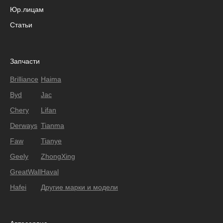
Юр.лицам
Статьи
Запчасти
Brilliance
Haima
Byd
Jac
Chery
Lifan
Derways
Tianma
Faw
Tianye
Geely
ZhongXing
GreatWall
Haval
Hafei
Другие марки и модели