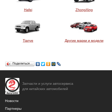
Hafei
ZhongXing
Tianye
Другие марки и модели
Поделиться…
Запчасти и услуги автосервиса
для китайских автомобилей
Новости
Партнеры