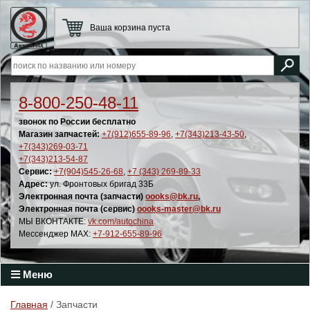
Ваша корзина пуста
8-800-250-48-11
звонок по России бесплатно
Магазин запчастей:
+7(912)655-89-96
,
+7(343)213-43-50
,
+7(343)269-03-71
+7(343)213-54-87
Сервис:
+7(904)545-26-68
,
+7 (343) 269-89-33
Адрес:
ул. Фронтовых бригад 33Б
Электронная почта (запчасти)
oooks@bk.ru
,
Электронная почта (сервис)
oooks-master@bk.ru
МЫ ВКОНТАКТЕ:
vk.com/autochina
Мессенджер MAX:
+7-912-655-89-96
Меню
Главная
/ Запчасти