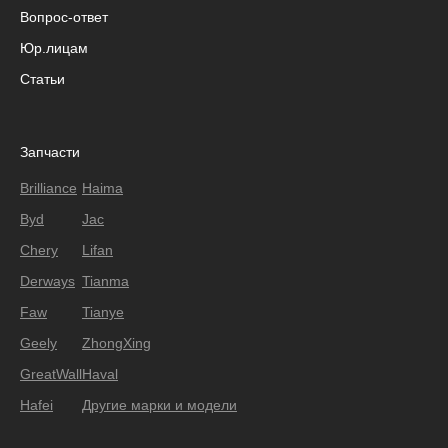
Вопрос-ответ
Юр.лицам
Статьи
Запчасти
Brilliance
Haima
Byd
Jac
Chery
Lifan
Derways
Tianma
Faw
Tianye
Geely
ZhongXing
GreatWall
Haval
Hafei
Другие марки и модели