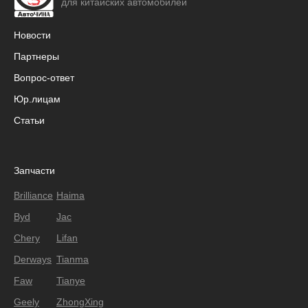
для китайских автомобилей
Новости
Партнеры
Вопрос-ответ
Юр.лицам
Статьи
Запчасти
Brilliance
Haima
Byd
Jac
Chery
Lifan
Derways
Tianma
Faw
Tianye
Geely
ZhongXing