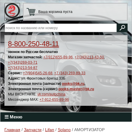
Ваша корзина пуста
8-800-250-48-11
звонок по России бесплатно
Магазин запчастей:
+7(912)655-89-96
,
+7(343)213-43-50
,
+7(343)269-03-71
+7(343)213-54-87
Сервис:
+7(904)545-26-68
,
+7 (343) 269-89-33
Адрес:
ул. Фронтовых бригад 33Б
Электронная почта (запчасти)
oooks@bk.ru
,
Электронная почта (сервис)
oooks-master@bk.ru
МЫ ВКОНТАКТЕ:
vk.com/autochina
Мессенджер MAX:
+7-912-655-89-96
Меню
Главная
/
Запчасти
/
Lifan
/
Solano
/ АМОРТИЗАТОР