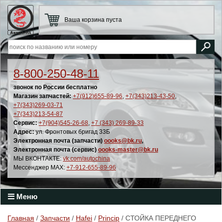
Ваша корзина пуста
8-800-250-48-11
звонок по России бесплатно
Магазин запчастей:
+7(912)655-89-96
,
+7(343)213-43-50
,
+7(343)269-03-71
+7(343)213-54-87
Сервис:
+7(904)545-26-68
,
+7 (343) 269-89-33
Адрес:
ул. Фронтовых бригад 33Б
Электронная почта (запчасти)
oooks@bk.ru
,
Электронная почта (сервис)
oooks-master@bk.ru
МЫ ВКОНТАКТЕ:
vk.com/autochina
Мессенджер MAX:
+7-912-655-89-96
Меню
Главная
/
Запчасти
/
Hafei
/
Princip
/ СТОЙКА ПЕРЕДНЕГО