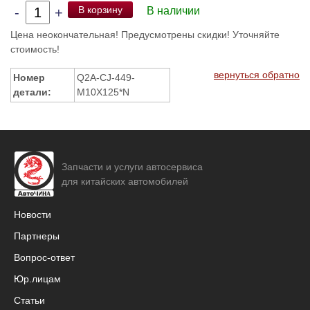
В корзину
-
+
В наличии
Цена неокончательная! Предусмотрены скидки! Уточняйте
стоимость!
вернуться обратно
Номер
Q2A-CJ-449-
детали:
M10X125*N
Запчасти и услуги автосервиса
для китайских автомобилей
Новости
Партнеры
Вопрос-ответ
Юр.лицам
Статьи