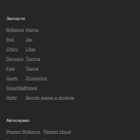
Запчасти
Brilliance
Haima
Byd
Jac
Chery
Lifan
Derways
Tianma
Faw
Tianye
Geely
ZhongXing
GreatWall
Haval
Hafei
Другие марки и модели
Автосервис
Ремонт Brilliance
Ремонт Haval