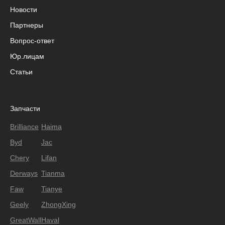
Новости
Партнеры
Вопрос-ответ
Юр.лицам
Статьи
Запчасти
Brilliance
Haima
Byd
Jac
Chery
Lifan
Derways
Tianma
Faw
Tianye
Geely
ZhongXing
GreatWall
Haval