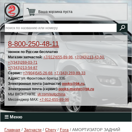
Ваша корзина пуста
8-800-250-48-11
звонок по России бесплатно
Магазин запчастей:
+7(912)655-89-96
,
+7(343)213-43-50
,
+7(343)269-03-71
+7(343)213-54-87
Сервис:
+7(904)545-26-68
,
+7 (343) 269-89-33
Адрес:
ул. Фронтовых бригад 33Б
Электронная почта (запчасти)
oooks@bk.ru
,
Электронная почта (сервис)
oooks-master@bk.ru
МЫ ВКОНТАКТЕ:
vk.com/autochina
Мессенджер MAX:
+7-912-655-89-96
Меню
Главная
/
Запчасти
/
Chery
/
Fora
/ АМОРТИЗАТОР ЗАДНИЙ