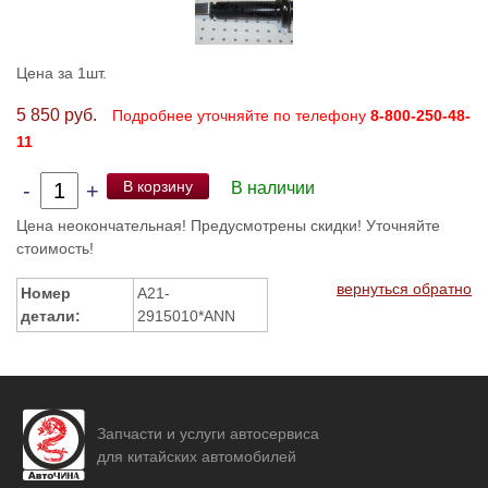
Цена за 1шт.
5 850 руб.
Подробнее уточняйте по телефону
8-800-250-48-
11
В корзину
-
+
В наличии
Цена неокончательная! Предусмотрены скидки! Уточняйте
стоимость!
вернуться обратно
Номер
A21-
детали:
2915010*ANN
Запчасти и услуги автосервиса
для китайских автомобилей