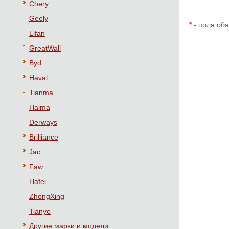
Chery
Geely
*
- поля об
Lifan
GreatWall
Byd
Haval
Tianma
Haima
Derways
Brilliance
Jac
Faw
Hafei
ZhongXing
Tianye
Другие марки и модели