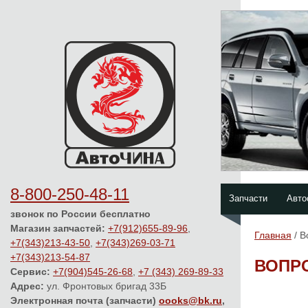
8-800-250-48-11
Запчасти
Авто
звонок по России бесплатно
Магазин запчастей:
+7(912)655-89-96
,
Главная
/ 
+7(343)213-43-50
,
+7(343)269-03-71
+7(343)213-54-87
ВОПР
Сервис:
+7(904)545-26-68
,
+7 (343) 269-89-33
Адрес:
ул. Фронтовых бригад 33Б
Электронная почта (запчасти)
oooks@bk.ru
,