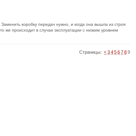
 Заменить коробку передач нужно, и когда она вышла из строя
то же происходит в случае эксплуатации с низким уровнем
Страницы:
<
3
4
5
6
7
8
9