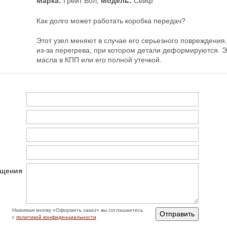
Марка:
Грейт Вол,
Модель:
Сейф
Как долго может работать коробка передач?
Этот узел меняют в случае его серьезного повреждения.
из-за перегрева, при котором детали деформируются. Э
масла в КПП или его полной утечкой.
бщения
Нажимая кнопку «‎Оформить заказ» вы соглашаетесь
с
политикой конфиденциальности