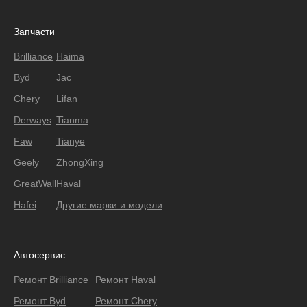
Запчасти
Brilliance
Haima
Byd
Jac
Chery
Lifan
Derways
Tianma
Faw
Tianye
Geely
ZhongXing
GreatWall
Haval
Hafei
Другие марки и модели
Автосервис
Ремонт Brilliance
Ремонт Haval
Ремонт Byd
Ремонт Chery