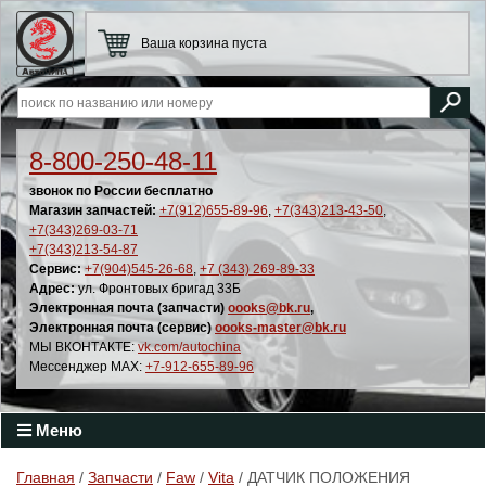
Ваша корзина пуста
8-800-250-48-11
звонок по России бесплатно
Магазин запчастей:
+7(912)655-89-96
,
+7(343)213-43-50
,
+7(343)269-03-71
+7(343)213-54-87
Сервис:
+7(904)545-26-68
,
+7 (343) 269-89-33
Адрес:
ул. Фронтовых бригад 33Б
Электронная почта (запчасти)
oooks@bk.ru
,
Электронная почта (сервис)
oooks-master@bk.ru
МЫ ВКОНТАКТЕ:
vk.com/autochina
Мессенджер MAX:
+7-912-655-89-96
Меню
Главная
/
Запчасти
/
Faw
/
Vita
/ ДАТЧИК ПОЛОЖЕНИЯ