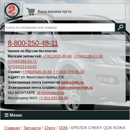
Ваша корзина пуста
8-800-250-48-11
звонок по России бесплатно
Магазин запчастей:
+7(912)655-89-96
,
+7(343)213-43-50
,
+7(343)269-03-71
+7(343)213-54-87
Сервис:
+7(904)545-26-68
,
+7 (343) 269-89-33
Адрес:
ул. Фронтовых бригад 33Б
Электронная почта (запчасти)
oooks@bk.ru
,
Электронная почта (сервис)
oooks-master@bk.ru
МЫ ВКОНТАКТЕ:
vk.com/autochina
Мессенджер MAX:
+7-912-655-89-96
Меню
Главная
/
Запчасти
/
Chery
/
QQ6
/ БРЕЛОК CHERY QQ6 КОЖА