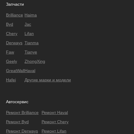
Запчасти
Brilliance
Haima
Byd
Jac
Chery
Lifan
Derways
Tianma
Faw
Tianye
Geely
ZhongXing
GreatWall
Haval
Hafei
Другие марки и модели
Автосервис
Ремонт Brilliance
Ремонт Haval
Ремонт Byd
Ремонт Chery
Ремонт Derways
Ремонт Lifan