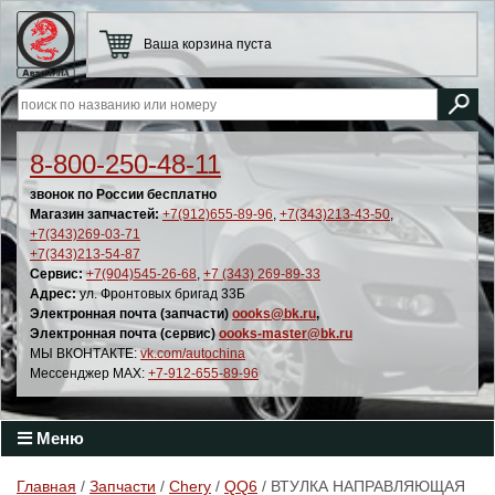
Ваша корзина пуста
8-800-250-48-11
звонок по России бесплатно
Магазин запчастей:
+7(912)655-89-96
,
+7(343)213-43-50
,
+7(343)269-03-71
+7(343)213-54-87
Сервис:
+7(904)545-26-68
,
+7 (343) 269-89-33
Адрес:
ул. Фронтовых бригад 33Б
Электронная почта (запчасти)
oooks@bk.ru
,
Электронная почта (сервис)
oooks-master@bk.ru
МЫ ВКОНТАКТЕ:
vk.com/autochina
Мессенджер MAX:
+7-912-655-89-96
Меню
Главная
/
Запчасти
/
Chery
/
QQ6
/ ВТУЛКА НАПРАВЛЯЮЩАЯ