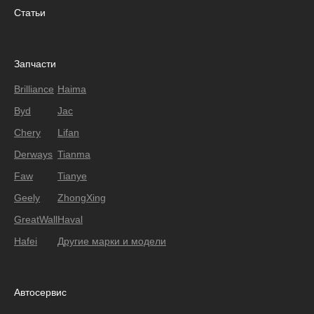
Статьи
Запчасти
Brilliance
Haima
Byd
Jac
Chery
Lifan
Derways
Tianma
Faw
Tianye
Geely
ZhongXing
GreatWall
Haval
Hafei
Другие марки и модели
Автосервис