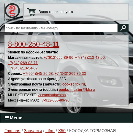
Ваша корзина пуста
8-800-250-48-11
звонок по России бесплатно
Магазин запчастей:
+7(912)655-89-96
,
+7(343)213-43-50
,
+7(343)269-03-71
+7(343)213-54-87
Сервис:
+7(904)545-26-68
,
+7 (343) 269-89-33
Адрес:
ул. Фронтовых бригад 33Б
Электронная почта (запчасти)
oooks@bk.ru
,
Электронная почта (сервис)
oooks-master@bk.ru
МЫ ВКОНТАКТЕ:
vk.com/autochina
Мессенджер MAX:
+7-912-655-89-96
Меню
Главная
/
Запчасти
/
Lifan
/
X50
/ КОЛОДКА ТОРМОЗНАЯ