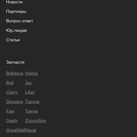
Новости
Партнеры
Вопрос-ответ
Юр.лицам
Статьи
Запчасти
Brilliance
Haima
Byd
Jac
Chery
Lifan
Derways
Tianma
Faw
Tianye
Geely
ZhongXing
GreatWall
Haval