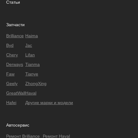
Статьи
Запчасти
Brilliance
Haima
Byd
Jac
Chery
Lifan
Derways
Tianma
Faw
Tianye
Geely
ZhongXing
GreatWall
Haval
Hafei
Другие марки и модели
Автосервис
Ремонт Brilliance
Ремонт Haval