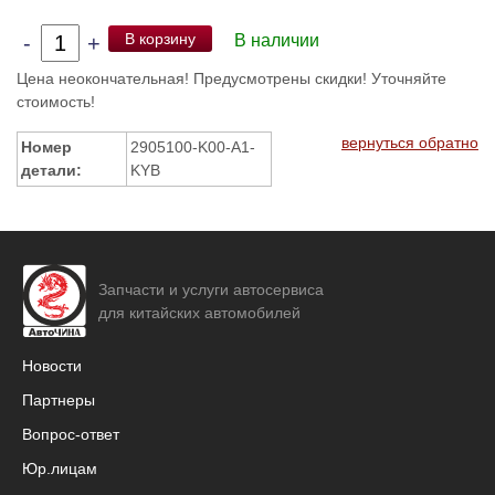
В корзину
-
+
В наличии
Цена неокончательная! Предусмотрены скидки! Уточняйте
стоимость!
вернуться обратно
Номер
2905100-K00-A1-
детали:
KYB
Запчасти и услуги автосервиса
для китайских автомобилей
Новости
Партнеры
Вопрос-ответ
Юр.лицам