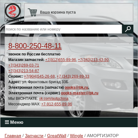
Ваша корзина пуста
8-800-250-48-11
звонок по России бесплатно
Магазин запчастей:
+7(912)655-89-96
,
+7(343)213-43-50
,
+7(343)269-03-71
+7(343)213-54-87
Сервис:
+7(904)545-26-68
,
+7 (343) 269-89-33
Адрес:
ул. Фронтовых бригад 33Б
Электронная почта (запчасти)
oooks@bk.ru
,
Электронная почта (сервис)
oooks-master@bk.ru
МЫ ВКОНТАКТЕ:
vk.com/autochina
Мессенджер MAX:
+7-912-655-89-96
Меню
Главная
/
Запчасти
/
GreatWall
/
Wingle
/ АМОРТИЗАТОР