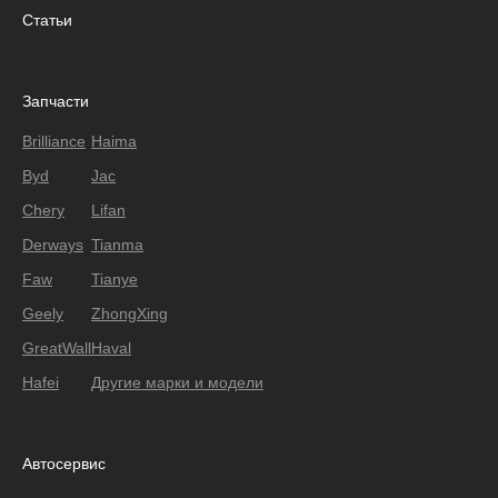
Статьи
Запчасти
Brilliance
Haima
Byd
Jac
Chery
Lifan
Derways
Tianma
Faw
Tianye
Geely
ZhongXing
GreatWall
Haval
Hafei
Другие марки и модели
Автосервис