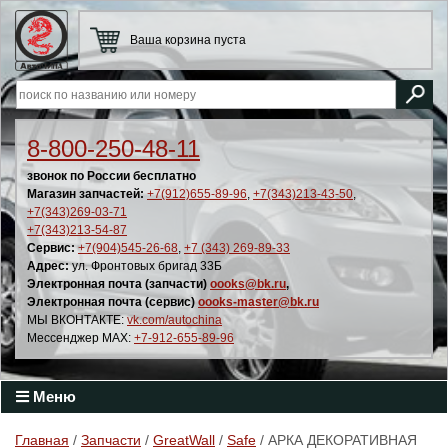
Ваша корзина пуста
8-800-250-48-11
звонок по России бесплатно
Магазин запчастей:
+7(912)655-89-96
,
+7(343)213-43-50
,
+7(343)269-03-71
+7(343)213-54-87
Сервис:
+7(904)545-26-68
,
+7 (343) 269-89-33
Адрес:
ул. Фронтовых бригад 33Б
Электронная почта (запчасти)
oooks@bk.ru
,
Электронная почта (сервис)
oooks-master@bk.ru
МЫ ВКОНТАКТЕ:
vk.com/autochina
Мессенджер MAX:
+7-912-655-89-96
Меню
Главная
/
Запчасти
/
GreatWall
/
Safe
/ АРКА ДЕКОРАТИВНАЯ