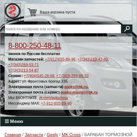
Ваша корзина пуста
8-800-250-48-11
звонок по России бесплатно
Магазин запчастей:
+7(912)655-89-96
,
+7(343)213-43-50
,
+7(343)269-03-71
+7(343)213-54-87
Сервис:
+7(904)545-26-68
,
+7 (343) 269-89-33
Адрес:
ул. Фронтовых бригад 33Б
Электронная почта (запчасти)
oooks@bk.ru
,
Электронная почта (сервис)
oooks-master@bk.ru
МЫ ВКОНТАКТЕ:
vk.com/autochina
Мессенджер MAX:
+7-912-655-89-96
Меню
Главная
/
Запчасти
/
Geely
/
MK Cross
/ БАРАБАН ТОРМОЗНОЙ