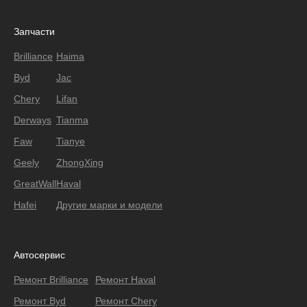
Запчасти
Brilliance
Haima
Byd
Jac
Chery
Lifan
Derways
Tianma
Faw
Tianye
Geely
ZhongXing
GreatWall
Haval
Hafei
Другие марки и модели
Автосервис
Ремонт Brilliance
Ремонт Haval
Ремонт Byd
Ремонт Chery