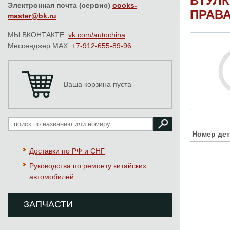
ВТУЛК
Электронная почта (сервис)
oooks-
ПРАВ
master@bk.ru
МЫ ВКОНТАКТЕ:
vk.com/autochina
Мессенджер MAX:
+7-912-655-89-96
Ваша корзина пуста
Номер дет
Доставки по РФ и СНГ
Руководства по ремонту китайских
автомобилей
ЗАПЧАСТИ