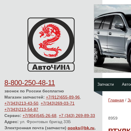
8-800-250-48-11
Запчасти
Авто
звонок по России бесплатно
Магазин запчастей:
+7(912)655-89-96
,
Главная
/
З
+7(343)213-43-50
,
+7(343)269-03-71
+7(343)213-54-87
Сервис:
+7(904)545-26-68
,
+7 (343) 269-89-33
8959
Адрес:
ул. Фронтовых бригад 33Б
Электронная почта (запчасти)
oooks@bk.ru
,