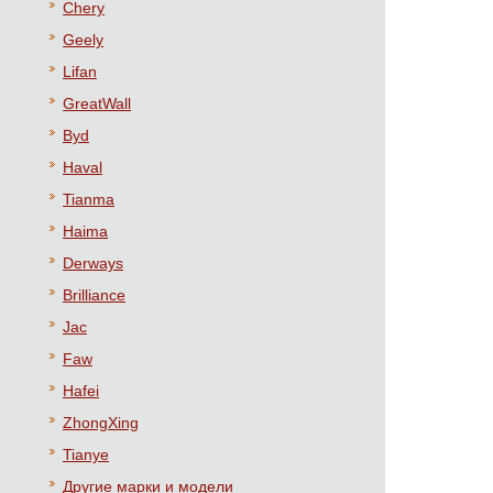
Chery
Geely
Lifan
GreatWall
Byd
Haval
Tianma
Haima
Derways
Brilliance
Jac
Faw
Hafei
ZhongXing
Tianye
Другие марки и модели