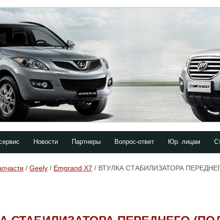
сервис
Новости
Партнеры
Вопрос-ответ
Юр. лицам
С
апчасти
/
Geely
/
Emgrand X7
/ ВТУЛКА СТАБИЛИЗАТОРА ПЕРЕДНЕ