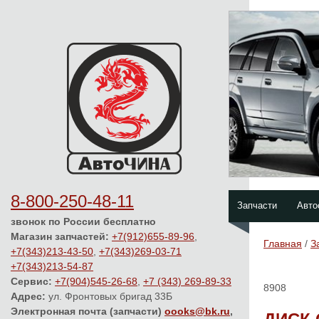
8-800-250-48-11
Запчасти
Авто
звонок по России бесплатно
Магазин запчастей:
+7(912)655-89-96
,
Главная
/
З
+7(343)213-43-50
,
+7(343)269-03-71
+7(343)213-54-87
Сервис:
+7(904)545-26-68
,
+7 (343) 269-89-33
8908
Адрес:
ул. Фронтовых бригад 33Б
Электронная почта (запчасти)
oooks@bk.ru
,