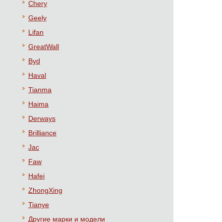
Chery
Geely
Lifan
GreatWall
Byd
Haval
Tianma
Haima
Derways
Brilliance
Jac
Faw
Hafei
ZhongXing
Tianye
Другие марки и модели