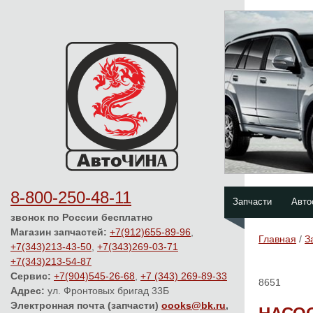
8-800-250-48-11
Запчасти
Авто
звонок по России бесплатно
Магазин запчастей:
+7(912)655-89-96
,
Главная
/
З
+7(343)213-43-50
,
+7(343)269-03-71
+7(343)213-54-87
Сервис:
+7(904)545-26-68
,
+7 (343) 269-89-33
8651
Адрес:
ул. Фронтовых бригад 33Б
Электронная почта (запчасти)
oooks@bk.ru
,