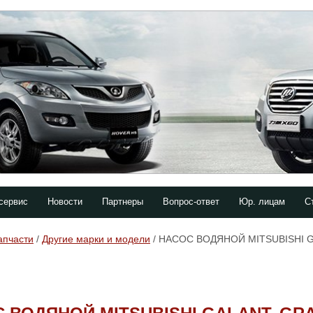
сервис
Новости
Партнеры
Вопрос-ответ
Юр. лицам
С
апчасти
/
Другие марки и модели
/ НАСОС ВОДЯНОЙ MITSUBISHI G