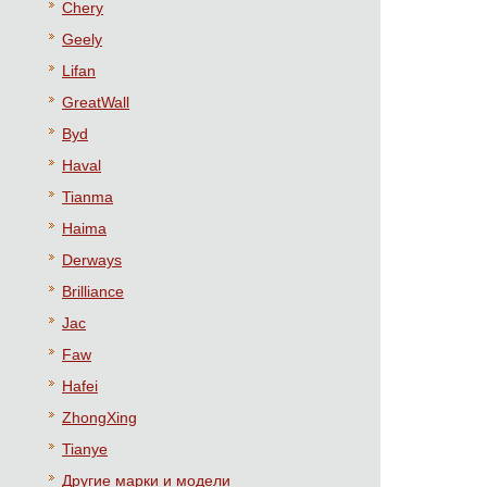
Chery
Geely
Lifan
GreatWall
Byd
Haval
Tianma
Haima
Derways
Brilliance
Jac
Faw
Hafei
ZhongXing
Tianye
Другие марки и модели