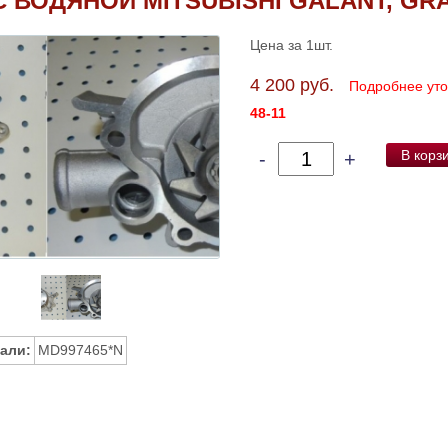
 ВОДЯНОЙ MITSUBISHI GALANT, GRA
Цена за 1шт.
4 200 руб.
Подробнее ут
48-11
В корз
-
+
али:
MD997465*N