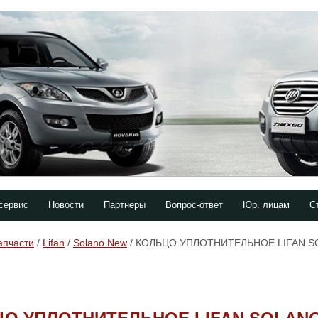
сервис
Новости
Партнеры
Вопрос-ответ
Юр. лицам
С
апчасти
/
Lifan
/
Solano New
/ КОЛЬЦО УПЛОТНИТЕЛЬНОЕ LIFAN 