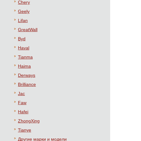
Chery
Geely
Lifan
GreatWall
Byd
Haval
Tianma
Haima
Derways
Brilliance
Jac
Faw
Hafei
ZhongXing
Tianye
Другие марки и модели