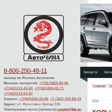
8-800-250-48-11
Запчасти
Авто
звонок по России бесплатно
Магазин запчастей:
+7(912)655-89-96
,
Главная
/
З
+7(343)213-43-50
,
+7(343)269-03-71
+7(343)213-54-87
Сервис:
+7(904)545-26-68
,
+7 (343) 269-89-33
839
Адрес:
ул. Фронтовых бригад 33Б
Электронная почта (запчасти)
oooks@bk.ru
,