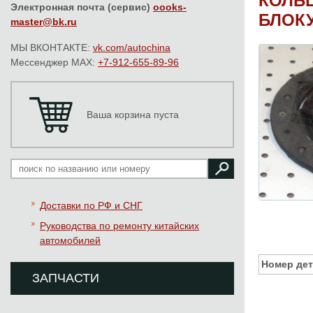
КОЛЬЦ
Электронная почта (сервис)
oooks-
БЛОК
master@bk.ru
МЫ ВКОНТАКТЕ:
vk.com/autochina
Мессенджер MAX:
+7-912-655-89-96
Ваша корзина пуста
Доставки по РФ и СНГ
Руководства по ремонту китайских
автомобилей
Номер дет
ЗАПЧАСТИ