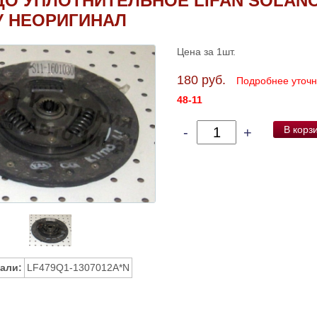
О УПЛОТНИТЕЛЬНОЕ LIFAN SOLANO
У НЕОРИГИНАЛ
Цена за 1шт.
180 руб.
Подробнее уточ
48-11
В корз
-
+
али:
LF479Q1-1307012A*N