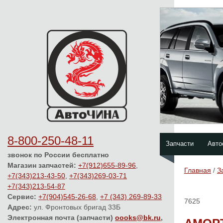
8-800-250-48-11
Запчасти
Авто
звонок по России бесплатно
Магазин запчастей:
+7(912)655-89-96
,
Главная
/
З
+7(343)213-43-50
,
+7(343)269-03-71
+7(343)213-54-87
Сервис:
+7(904)545-26-68
,
+7 (343) 269-89-33
7625
Адрес:
ул. Фронтовых бригад 33Б
Электронная почта (запчасти)
oooks@bk.ru
,