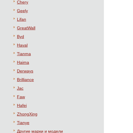
Chery
Geely
Lifan
GreatWall
Byd
Haval
Tianma
Haima
Derways
Brilliance
Jac
Faw
Hafei
ZhongXing
Tianye
Другие марки и модели