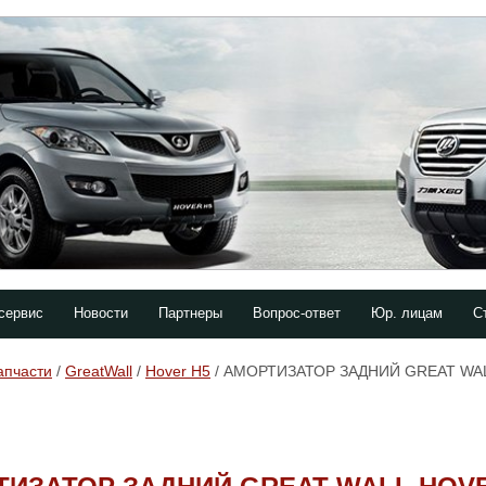
сервис
Новости
Партнеры
Вопрос-ответ
Юр. лицам
С
апчасти
/
GreatWall
/
Hover H5
/ АМОРТИЗАТОР ЗАДНИЙ GREAT W