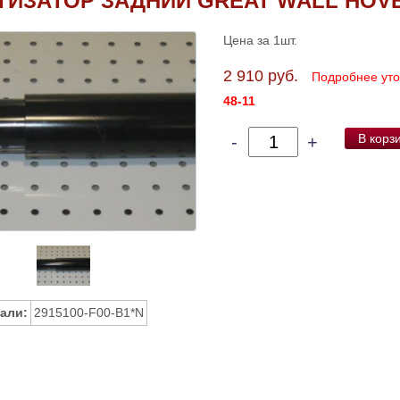
ТИЗАТОР ЗАДНИЙ GREAT WALL HOV
Цена за 1шт.
2 910 руб.
Подробнее ут
48-11
В корз
-
+
али:
2915100-F00-B1*N