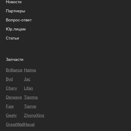
Новости
Партнеры
Вопрос-ответ
Юр.лицам
Статьи
Запчасти
Brilliance
Haima
Byd
Jac
Chery
Lifan
Derways
Tianma
Faw
Tianye
Geely
ZhongXing
GreatWall
Haval