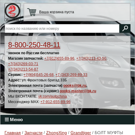
Ваша корзина пуста
8-800-250-48-11
звонок по России бесплатно
Магазин запчастей:
+7(912)655-89-96
,
+7(343)213-43-50
,
+7(343)269-03-71
+7(343)213-54-87
Сервис:
+7(904)545-26-68
,
+7 (343) 269-89-33
Адрес:
ул. Фронтовых бригад 33Б
Электронная почта (запчасти)
oooks@bk.ru
,
Электронная почта (сервис)
oooks-master@bk.ru
МЫ ВКОНТАКТЕ:
vk.com/autochina
Мессенджер MAX:
+7-912-655-89-96
Меню
Главная
/
Запчасти
/
ZhongXing
/
Grandtiger
/ БОЛТ МУФТЫ