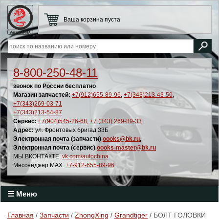
Ваша корзина пуста
8-800-250-48-11
звонок по России бесплатно
Магазин запчастей:
+7(912)655-89-96
,
+7(343)213-43-50
,
+7(343)269-03-71
+7(343)213-54-87
Сервис:
+7(904)545-26-68
,
+7 (343) 269-89-33
Адрес:
ул. Фронтовых бригад 33Б
Электронная почта (запчасти)
oooks@bk.ru
,
Электронная почта (сервис)
oooks-master@bk.ru
МЫ ВКОНТАКТЕ:
vk.com/autochina
Мессенджер MAX:
+7-912-655-89-96
Меню
Главная
/
Запчасти
/
ZhongXing
/
Grandtiger
/ БОЛТ ГОЛОВКИ