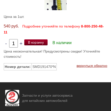
Цена за 1шт.
540 руб.
Подробнее уточняйте по телефону
8-800-250-48-
11
В корзину
-
+
В наличии
Цена неокончательная! Предусмотрены скидки! Уточняйте
стоимость!
вернуться обратно
Номер детали:
SMD191470*N
Запчасти и услуги автосервиса
для китайских автомобилей