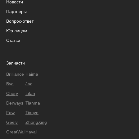
Новости
Партнеры
Вопрос-ответ
Юр.лицам
Статьи
Запчасти
Brilliance
Haima
Byd
Jac
Chery
Lifan
Derways
Tianma
Faw
Tianye
Geely
ZhongXing
GreatWall
Haval