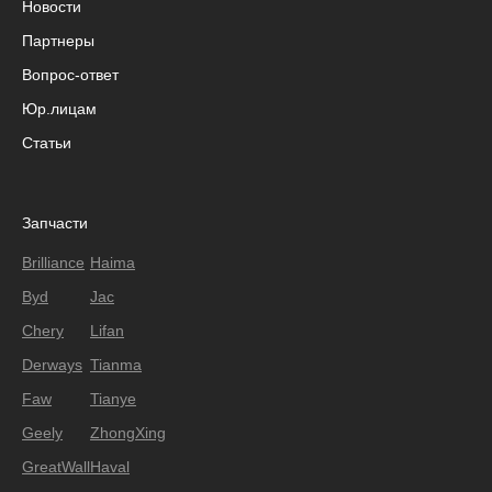
Новости
Партнеры
Вопрос-ответ
Юр.лицам
Статьи
Запчасти
Brilliance
Haima
Byd
Jac
Chery
Lifan
Derways
Tianma
Faw
Tianye
Geely
ZhongXing
GreatWall
Haval