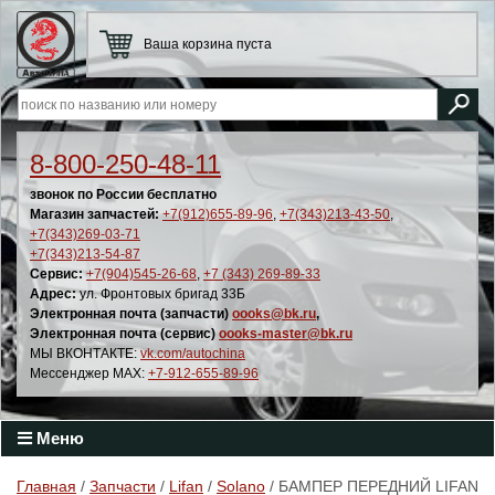
Ваша корзина пуста
8-800-250-48-11
звонок по России бесплатно
Магазин запчастей:
+7(912)655-89-96
,
+7(343)213-43-50
,
+7(343)269-03-71
+7(343)213-54-87
Сервис:
+7(904)545-26-68
,
+7 (343) 269-89-33
Адрес:
ул. Фронтовых бригад 33Б
Электронная почта (запчасти)
oooks@bk.ru
,
Электронная почта (сервис)
oooks-master@bk.ru
МЫ ВКОНТАКТЕ:
vk.com/autochina
Мессенджер MAX:
+7-912-655-89-96
Меню
Главная
/
Запчасти
/
Lifan
/
Solano
/ БАМПЕР ПЕРЕДНИЙ LIFAN