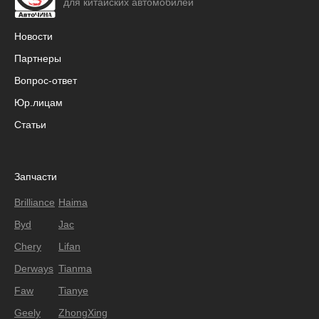
для китайских автомобилей
Новости
Партнеры
Вопрос-ответ
Юр.лицам
Статьи
Запчасти
Brilliance
Haima
Byd
Jac
Chery
Lifan
Derways
Tianma
Faw
Tianye
Geely
ZhongXing