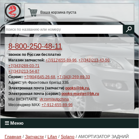
Ваша корзина пуста
8-800-250-48-11
звонок по России бесплатно
Магазин запчастей:
+7(912)655-89-96
,
+7(343)213-43-50
,
+7(343)269-03-71
+7(343)213-54-87
Сервис:
+7(904)545-26-68
,
+7 (343) 269-89-33
Адрес:
ул. Фронтовых бригад 33Б
Электронная почта (запчасти)
oooks@bk.ru
,
Электронная почта (сервис)
oooks-master@bk.ru
МЫ ВКОНТАКТЕ:
vk.com/autochina
Мессенджер MAX:
+7-912-655-89-96
Меню
Главная
/
Запчасти
/
Lifan
/
Solano
/ АМОРТИЗАТОР ЗАДНИЙ