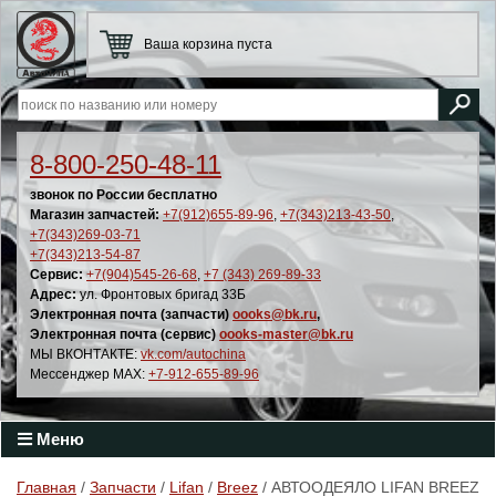
Ваша корзина пуста
8-800-250-48-11
звонок по России бесплатно
Магазин запчастей:
+7(912)655-89-96
,
+7(343)213-43-50
,
+7(343)269-03-71
+7(343)213-54-87
Сервис:
+7(904)545-26-68
,
+7 (343) 269-89-33
Адрес:
ул. Фронтовых бригад 33Б
Электронная почта (запчасти)
oooks@bk.ru
,
Электронная почта (сервис)
oooks-master@bk.ru
МЫ ВКОНТАКТЕ:
vk.com/autochina
Мессенджер MAX:
+7-912-655-89-96
Меню
Главная
/
Запчасти
/
Lifan
/
Breez
/ АВТООДЕЯЛО LIFAN BREEZ