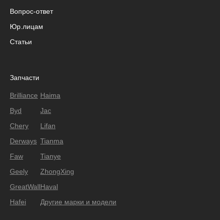
Вопрос-ответ
Юр.лицам
Статьи
Запчасти
Brilliance
Haima
Byd
Jac
Chery
Lifan
Derways
Tianma
Faw
Tianye
Geely
ZhongXing
GreatWall
Haval
Hafei
Другие марки и модели