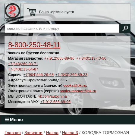
Ваша корзина пуста
8-800-250-48-11
звонок по России бесплатно
Магазин запчастей:
+7(912)655-89-96
,
+7(343)213-43-50
,
+7(343)269-03-71
+7(343)213-54-87
Сервис:
+7(904)545-26-68
,
+7 (343) 269-89-33
Адрес:
ул. Фронтовых бригад 33Б
Электронная почта (запчасти)
oooks@bk.ru
,
Электронная почта (сервис)
oooks-master@bk.ru
МЫ ВКОНТАКТЕ:
vk.com/autochina
Мессенджер MAX:
+7-912-655-89-96
Меню
Главная
/
Запчасти
/
Haima
/
Haima 3
/ КОЛОДКА ТОРМОЗНАЯ