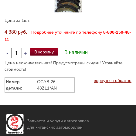
Цена за 1шт.
4 380 руб.
Подробнее уточняйте по телефону
8-800-250-48-
11
В корзину
-
+
В наличии
Цена неокончательная! Предусмотрены скидки! Уточняйте
стоимость!
вернуться обратно
Номер
GGYB-26-
детали:
48ZL1*AN
Запчасти и услуги автосервиса
для китайских автомобилей