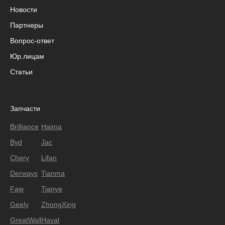
Новости
Партнеры
Вопрос-ответ
Юр.лицам
Статьи
Запчасти
Brilliance
Haima
Byd
Jac
Chery
Lifan
Derways
Tianma
Faw
Tianye
Geely
ZhongXing
GreatWall
Haval