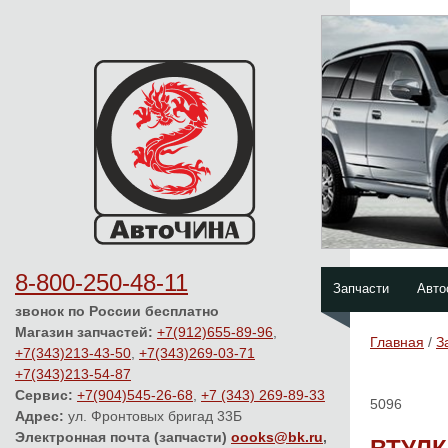
8-800-250-48-11
Запчасти
Авто
звонок по России бесплатно
Магазин запчастей:
+7(912)655-89-96
,
Главная
/
З
+7(343)213-43-50
,
+7(343)269-03-71
+7(343)213-54-87
Сервис:
+7(904)545-26-68
,
+7 (343) 269-89-33
5096
Адрес:
ул. Фронтовых бригад 33Б
Электронная почта (запчасти)
oooks@bk.ru
,