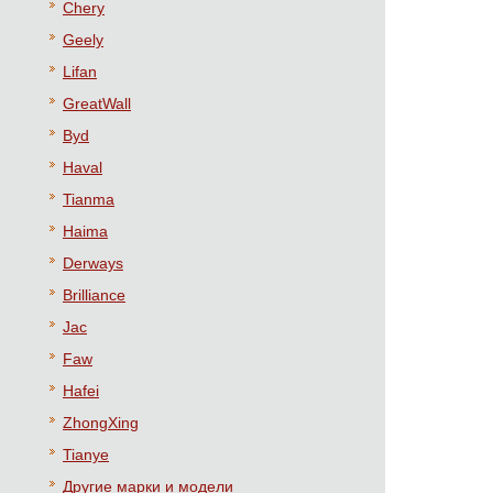
Chery
Geely
Lifan
GreatWall
Byd
Haval
Tianma
Haima
Derways
Brilliance
Jac
Faw
Hafei
ZhongXing
Tianye
Другие марки и модели