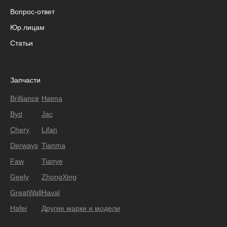
Вопрос-ответ
Юр.лицам
Статьи
Запчасти
Brilliance
Haima
Byd
Jac
Chery
Lifan
Derways
Tianma
Faw
Tianye
Geely
ZhongXing
GreatWall
Haval
Hafei
Другие марки и модели