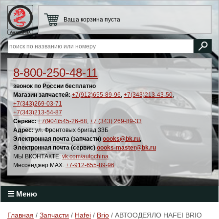
Ваша корзина пуста
8-800-250-48-11
звонок по России бесплатно
Магазин запчастей:
+7(912)655-89-96
,
+7(343)213-43-50
,
+7(343)269-03-71
+7(343)213-54-87
Сервис:
+7(904)545-26-68
,
+7 (343) 269-89-33
Адрес:
ул. Фронтовых бригад 33Б
Электронная почта (запчасти)
oooks@bk.ru
,
Электронная почта (сервис)
oooks-master@bk.ru
МЫ ВКОНТАКТЕ:
vk.com/autochina
Мессенджер MAX:
+7-912-655-89-96
Меню
Главная
/
Запчасти
/
Hafei
/
Brio
/ АВТООДЕЯЛО HAFEI BRIO