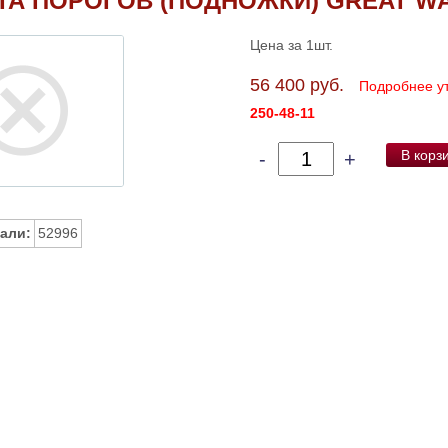
А ПОРОГОВ (ПОДНОЖКИ) GREAT W
Цена за 1шт.
56 400 руб.
Подробнее у
250-48-11
В корз
-
+
али:
52996