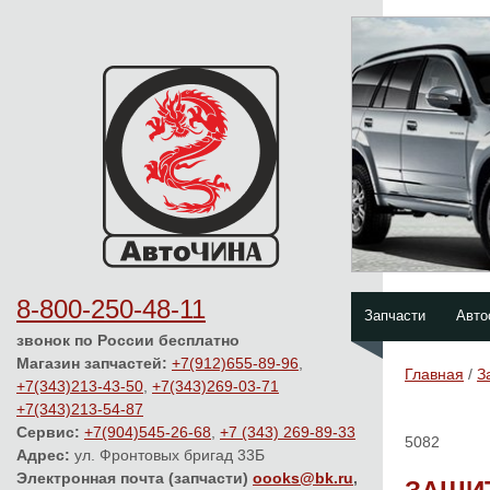
8-800-250-48-11
Запчасти
Авто
звонок по России бесплатно
Магазин запчастей:
+7(912)655-89-96
,
Главная
/
З
+7(343)213-43-50
,
+7(343)269-03-71
+7(343)213-54-87
Сервис:
+7(904)545-26-68
,
+7 (343) 269-89-33
5082
Адрес:
ул. Фронтовых бригад 33Б
Электронная почта (запчасти)
oooks@bk.ru
,