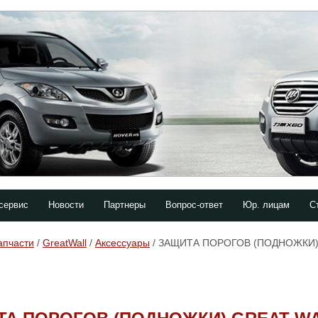
сервис
Новости
Партнеры
Вопрос-ответ
Юр. лицам
С
апчасти
/
GreatWall
/
Аксессуары
/ ЗАЩИТА ПОРОГОВ (ПОДНОЖКИ)