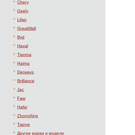
Chery
Geely
Lifan
GreatWall
Byd
Haval
Tianma
Haima
Derways
Brilliance
Jac
Faw
Hafei
ZhongXing
Tianye
Другие марки и модели