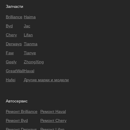
Запчасти
Brilliance
Haima
Byd
Jac
Chery
Lifan
Derways
Tianma
Faw
Tianye
Geely
ZhongXing
GreatWall
Haval
Hafei
Другие марки и модели
Автосервис
Ремонт Brilliance
Ремонт Haval
Ремонт Byd
Ремонт Chery
Ремонт Derways
Ремонт Lifan