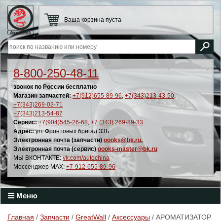
Ваша корзина пуста
8-800-250-48-11
звонок по России бесплатно
Магазин запчастей:
+7(912)655-89-96
,
+7(343)213-43-50
,
+7(343)269-03-71
+7(343)213-54-87
Сервис:
+7(904)545-26-68
,
+7 (343) 269-89-33
Адрес:
ул. Фронтовых бригад 33Б
Электронная почта (запчасти)
oooks@bk.ru
,
Электронная почта (сервис)
oooks-master@bk.ru
МЫ ВКОНТАКТЕ:
vk.com/autochina
Мессенджер MAX:
+7-912-655-89-96
Меню
Главная
/
Запчасти
/
GreatWall
/
Аксессуары
/ АРОМАТИЗАТОР