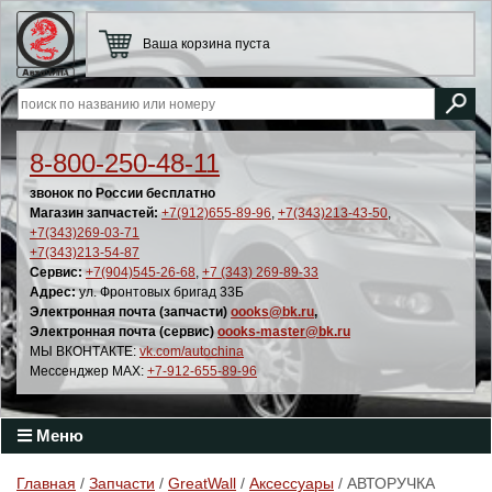
Ваша корзина пуста
8-800-250-48-11
звонок по России бесплатно
Магазин запчастей:
+7(912)655-89-96
,
+7(343)213-43-50
,
+7(343)269-03-71
+7(343)213-54-87
Сервис:
+7(904)545-26-68
,
+7 (343) 269-89-33
Адрес:
ул. Фронтовых бригад 33Б
Электронная почта (запчасти)
oooks@bk.ru
,
Электронная почта (сервис)
oooks-master@bk.ru
МЫ ВКОНТАКТЕ:
vk.com/autochina
Мессенджер MAX:
+7-912-655-89-96
Меню
Главная
/
Запчасти
/
GreatWall
/
Аксессуары
/ АВТОРУЧКА