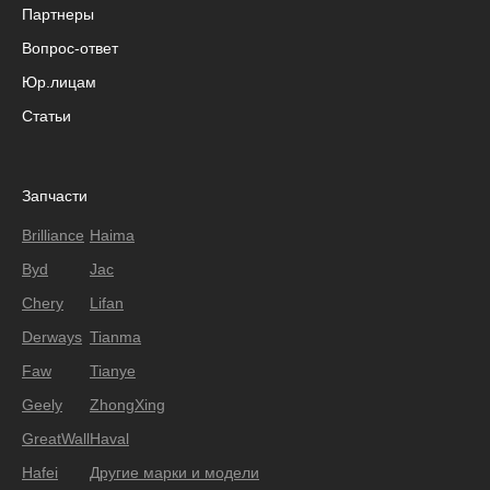
Партнеры
Вопрос-ответ
Юр.лицам
Статьи
Запчасти
Brilliance
Haima
Byd
Jac
Chery
Lifan
Derways
Tianma
Faw
Tianye
Geely
ZhongXing
GreatWall
Haval
Hafei
Другие марки и модели