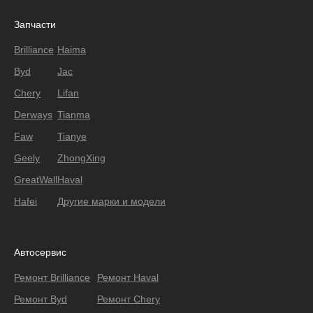
Запчасти
Brilliance
Haima
Byd
Jac
Chery
Lifan
Derways
Tianma
Faw
Tianye
Geely
ZhongXing
GreatWall
Haval
Hafei
Другие марки и модели
Автосервис
Ремонт Brilliance
Ремонт Haval
Ремонт Byd
Ремонт Chery