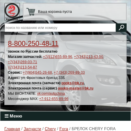
Ваша корзина пуста
8-800-250-48-11
звонок по России бесплатно
Магазин запчастей:
+7(912)655-89-96
,
+7(343)213-43-50
,
+7(343)269-03-71
+7(343)213-54-87
Сервис:
+7(904)545-26-68
,
+7 (343) 269-89-33
Адрес:
ул. Фронтовых бригад 33Б
Электронная почта (запчасти)
oooks@bk.ru
,
Электронная почта (сервис)
oooks-master@bk.ru
МЫ ВКОНТАКТЕ:
vk.com/autochina
Мессенджер MAX:
+7-912-655-89-96
Меню
Главная
/
Запчасти
/
Chery
/
Fora
/ БРЕЛОК CHERY FORA