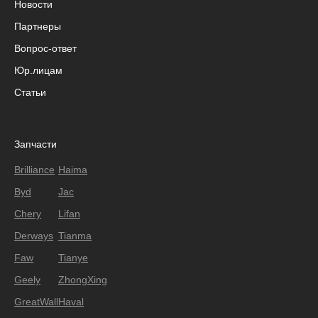
Новости
Партнеры
Вопрос-ответ
Юр.лицам
Статьи
Запчасти
Brilliance
Haima
Byd
Jac
Chery
Lifan
Derways
Tianma
Faw
Tianye
Geely
ZhongXing
GreatWall
Haval