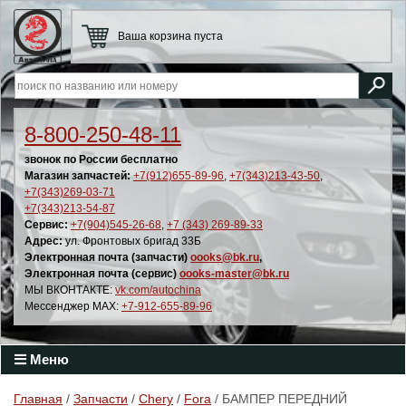
Ваша корзина пуста
8-800-250-48-11
звонок по России бесплатно
Магазин запчастей:
+7(912)655-89-96
,
+7(343)213-43-50
,
+7(343)269-03-71
+7(343)213-54-87
Сервис:
+7(904)545-26-68
,
+7 (343) 269-89-33
Адрес:
ул. Фронтовых бригад 33Б
Электронная почта (запчасти)
oooks@bk.ru
,
Электронная почта (сервис)
oooks-master@bk.ru
МЫ ВКОНТАКТЕ:
vk.com/autochina
Мессенджер MAX:
+7-912-655-89-96
Меню
Главная
/
Запчасти
/
Chery
/
Fora
/ БАМПЕР ПЕРЕДНИЙ