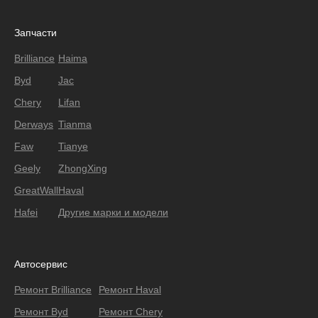
Запчасти
Brilliance
Haima
Byd
Jac
Chery
Lifan
Derways
Tianma
Faw
Tianye
Geely
ZhongXing
GreatWall
Haval
Hafei
Другие марки и модели
Автосервис
Ремонт Brilliance
Ремонт Haval
Ремонт Byd
Ремонт Chery