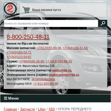
Ваша корзина пуста
8-800-250-48-11
звонок по России бесплатно
Магазин запчастей:
+7(912)655-89-96
,
+7(343)213-43-50
,
+7(343)269-03-71
+7(343)213-54-87
Сервис:
+7(904)545-26-68
,
+7 (343) 269-89-33
Адрес:
ул. Фронтовых бригад 33Б
Электронная почта (запчасти)
oooks@bk.ru
,
Электронная почта (сервис)
oooks-master@bk.ru
МЫ ВКОНТАКТЕ:
vk.com/autochina
Мессенджер MAX:
+7-912-655-89-96
Меню
Главная
/
Запчасти
/
Lifan
/
X50
/ ОПОРА ПЕРЕДНЕГО