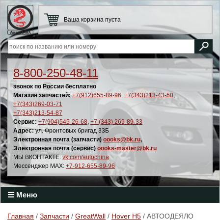
Ваша корзина пуста
8-800-250-48-11
звонок по России бесплатно
Магазин запчастей:
+7(912)655-89-96
,
+7(343)213-43-50
,
+7(343)269-03-71
+7(343)213-54-87
Сервис:
+7(904)545-26-68
,
+7 (343) 269-89-33
Адрес:
ул. Фронтовых бригад 33Б
Электронная почта (запчасти)
oooks@bk.ru
,
Электронная почта (сервис)
oooks-master@bk.ru
МЫ ВКОНТАКТЕ:
vk.com/autochina
Мессенджер MAX:
+7-912-655-89-96
Меню
Главная
/
Запчасти
/
GreatWall
/
Hover H5
/ АВТООДЕЯЛО