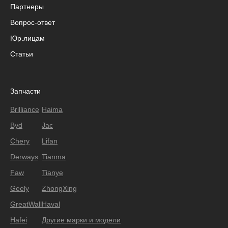
Партнеры
Вопрос-ответ
Юр.лицам
Статьи
Запчасти
Brilliance
Haima
Byd
Jac
Chery
Lifan
Derways
Tianma
Faw
Tianye
Geely
ZhongXing
GreatWall
Haval
Hafei
Другие марки и модели