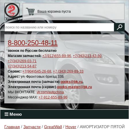
Ваша корзина пуста
8-800-250-48-11
звонок по России бесплатно
Магазин запчастей:
+7(912)655-89-96
,
+7(343)213-43-50
,
+7(343)269-03-71
+7(343)213-54-87
Сервис:
+7(904)545-26-68
,
+7 (343) 269-89-33
Адрес:
ул. Фронтовых бригад 33Б
Электронная почта (запчасти)
oooks@bk.ru
,
Электронная почта (сервис)
oooks-master@bk.ru
МЫ ВКОНТАКТЕ:
vk.com/autochina
Мессенджер MAX:
+7-912-655-89-96
Меню
Главная
/
Запчасти
/
GreatWall
/
Hover
/ АМОРТИЗАТОР ПЯТОЙ