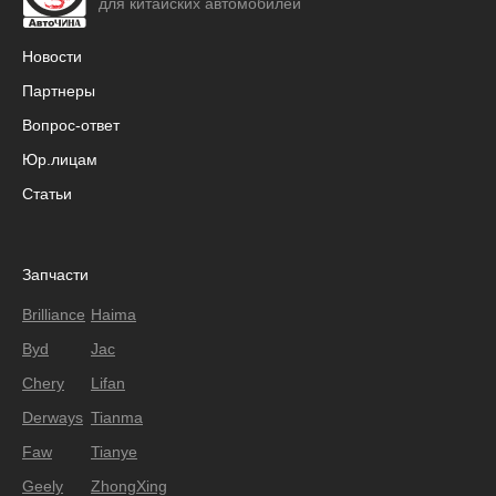
для китайских автомобилей
Новости
Партнеры
Вопрос-ответ
Юр.лицам
Статьи
Запчасти
Brilliance
Haima
Byd
Jac
Chery
Lifan
Derways
Tianma
Faw
Tianye
Geely
ZhongXing