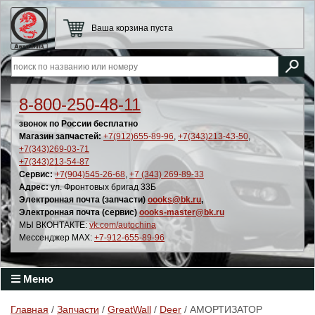
Ваша корзина пуста
8-800-250-48-11
звонок по России бесплатно
Магазин запчастей:
+7(912)655-89-96
,
+7(343)213-43-50
,
+7(343)269-03-71
+7(343)213-54-87
Сервис:
+7(904)545-26-68
,
+7 (343) 269-89-33
Адрес:
ул. Фронтовых бригад 33Б
Электронная почта (запчасти)
oooks@bk.ru
,
Электронная почта (сервис)
oooks-master@bk.ru
МЫ ВКОНТАКТЕ:
vk.com/autochina
Мессенджер MAX:
+7-912-655-89-96
Меню
Главная
/
Запчасти
/
GreatWall
/
Deer
/ АМОРТИЗАТОР