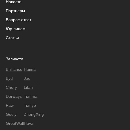
Новости
Партнеры
Вопрос-ответ
Юр.лицам
Статьи
Запчасти
Brilliance
Haima
Byd
Jac
Chery
Lifan
Derways
Tianma
Faw
Tianye
Geely
ZhongXing
GreatWall
Haval