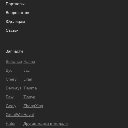
Партнеры
Вопрос-ответ
Юр.лицам
Статьи
Запчасти
Brilliance
Haima
Byd
Jac
Chery
Lifan
Derways
Tianma
Faw
Tianye
Geely
ZhongXing
GreatWall
Haval
Hafei
Другие марки и модели