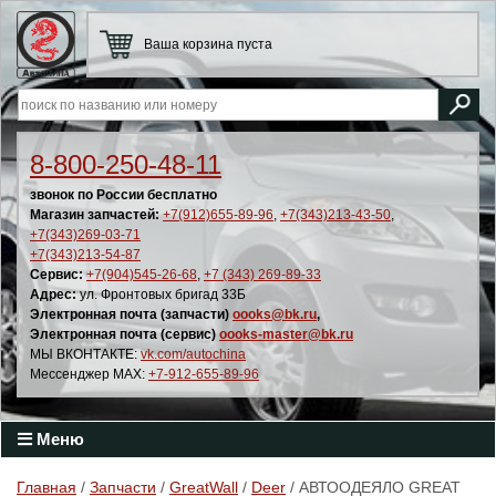
Ваша корзина пуста
8-800-250-48-11
звонок по России бесплатно
Магазин запчастей:
+7(912)655-89-96
,
+7(343)213-43-50
,
+7(343)269-03-71
+7(343)213-54-87
Сервис:
+7(904)545-26-68
,
+7 (343) 269-89-33
Адрес:
ул. Фронтовых бригад 33Б
Электронная почта (запчасти)
oooks@bk.ru
,
Электронная почта (сервис)
oooks-master@bk.ru
МЫ ВКОНТАКТЕ:
vk.com/autochina
Мессенджер MAX:
+7-912-655-89-96
Меню
Главная
/
Запчасти
/
GreatWall
/
Deer
/ АВТООДЕЯЛО GREAT