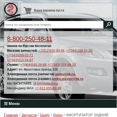
Ваша корзина пуста
8-800-250-48-11
звонок по России бесплатно
Магазин запчастей:
+7(912)655-89-96
,
+7(343)213-43-50
,
+7(343)269-03-71
+7(343)213-54-87
Сервис:
+7(904)545-26-68
,
+7 (343) 269-89-33
Адрес:
ул. Фронтовых бригад 33Б
Электронная почта (запчасти)
oooks@bk.ru
,
Электронная почта (сервис)
oooks-master@bk.ru
МЫ ВКОНТАКТЕ:
vk.com/autochina
Мессенджер MAX:
+7-912-655-89-96
Меню
Главная
/
Запчасти
/
Geely
/
Vision
/ АМОРТИЗАТОР ЗАДНИЙ