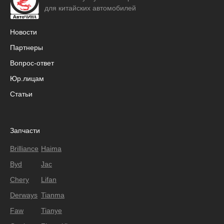
для китайских автомобилей
Новости
Партнеры
Вопрос-ответ
Юр.лицам
Статьи
Запчасти
Brilliance
Haima
Byd
Jac
Chery
Lifan
Derways
Tianma
Faw
Tianye