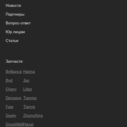
Новости
Партнеры
Вопрос-ответ
Юр.лицам
Статьи
Запчасти
Brilliance
Haima
Byd
Jac
Chery
Lifan
Derways
Tianma
Faw
Tianye
Geely
ZhongXing
GreatWall
Haval