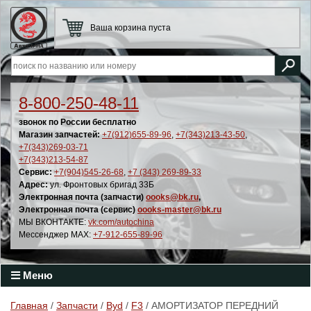
Ваша корзина пуста
8-800-250-48-11
звонок по России бесплатно
Магазин запчастей:
+7(912)655-89-96
,
+7(343)213-43-50
,
+7(343)269-03-71
+7(343)213-54-87
Сервис:
+7(904)545-26-68
,
+7 (343) 269-89-33
Адрес:
ул. Фронтовых бригад 33Б
Электронная почта (запчасти)
oooks@bk.ru
,
Электронная почта (сервис)
oooks-master@bk.ru
МЫ ВКОНТАКТЕ:
vk.com/autochina
Мессенджер MAX:
+7-912-655-89-96
Меню
Главная
/
Запчасти
/
Byd
/
F3
/ АМОРТИЗАТОР ПЕРЕДНИЙ